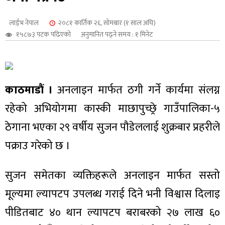
शुपालन
लाईभ नेपाल
२०८१ कार्तिक २६, सोमबार (१ साल अघि)
१५८७३ पटक पढिएको
अनुमानित पढ्ने समय : १ मिनेट
काठमाडौं ।
अनलाइन मार्फत ठगी गर्ने कार्यमा संलग्न
रहेको अभियोगमा कास्की माछापुच्छ्रे गाउँपालिका-५
ठेगाना भएका २९ वर्षीय सुजन पौडेललाई शुक्रबार प्रहरीले
पक्राउ गरेको छ ।
जन
सुजन समेतका व्यक्तिहरूले अनलाइन मार्फत सस्तो
मूल्यमा ल्यापटप उपलब्ध गराई दिने भनी विश्वास दिलाइ
पीडितबाट ४० थान ल्यापटप बराबरको २७ लाख ६०