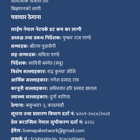
सामाजीक संजाल तिर
बिज्ञापनको लागी
पत्राचार ठेगाना
लाईभ नेपाल नेटवर्क डट कम का लागी
अध्यक्ष तथा प्रबन्ध निर्देशक:
पुष्कर राज पाण्डे
सम्पादक:
श्रीराम पुडासैनी
सह-सम्पादक:
सविता पाण्डे
निर्देशक:
सावित्री बस्नेत (सवु)
विशेष सल्लाहकार:
रुद्र कुमार जोशि
आर्थिक सल्लाहकार:
गणेश प्रसाद राय
कानूनी सल्लाहकार:
अधिवक्ता हरि प्रसाद खनाल
स्वास्थ्य सल्लाहकार:
दुर्गा वानिया
ठेगाना:
बसुन्धारा-३, काठमाडौं
सूचना तथा प्रसारण बिभाग दर्ता नं:
४२०९-२०८०/२०८१
प्रेस काउन्सिल नेपाल सुचीकरण दर्ता नं:
४२२८
ईमेल:
livenepalnetwork@gmail.com
सम्पर्क नं.:
९८४१७४१७३७, ९८०८०२६७७५