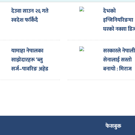
देउवा साउन २६ गते
देभको
स्वदेश फर्किँदै
इन्जिनियरिङमा
घरको नक्सा डि
गराउँदा ३३ प्रत
छुट
यामाहा नेपालका
सरकारले नेपाल
साझेदारहरू ‘ब्लु
सेनालाई सस्तो
सर्ज–पावरिङ अहेड
बनायो : मिराज
टुगेदर पार्टनर्स मिट’
ढुंगाना
सम्पन्न गरी स्वदेश
फिर्ता
फेसबुक