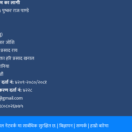
कम का लागी
:
पुष्कर राज पाण्डे
ु)
ुमार जोशि
प्रसाद राय
ता हरि प्रसाद खनाल
वानिया
ौं
र्ता नं:
४२०९-२०८०/२०८१
करण दर्ता नं:
४२२८
k@gmail.com
९८०८०२६७७५
 नेटवर्क मा सार्बधिक सुरक्षित छ. |
बिज्ञापन
|
सम्पर्क
|
हाम्रो बारेमा