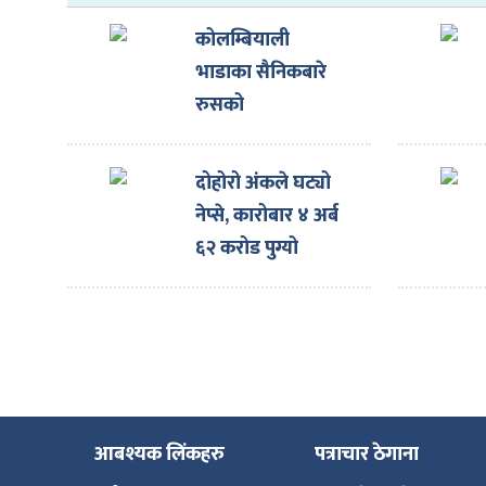
ित्य
कोलम्बियाली
र
भाडाका सैनिकबारे
रुसको
अस्वीकारोक्ति
्रिका
दोहोरो अंकले घट्यो
नेप्से, कारोबार ४ अर्ब
६२ करोड पुग्यो
ाज
आबश्यक लिंकहरु
पत्राचार ठेगाना