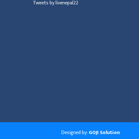
Tweets by livenepal22
Designed by:
GOJI Solution