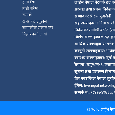
हाम्रो टिम
लाईभ नेपाल नेटवर्क डट 
हाम्रो बारेमा
अध्यक्ष तथा प्रबन्ध निर्देशक
सम्पर्क
सम्पादक:
श्रीराम पुडासैनी
खबर पठाउनुहोस
सह-सम्पादक:
सविता पाण्डे
सामाजीक संजाल तिर
निर्देशक:
सावित्री बस्नेत (सव
बिज्ञापनको लागी
विशेष सल्लाहकार:
रुद्र क
आर्थिक सल्लाहकार:
गणेश 
कानूनी सल्लाहकार:
अधिवक्
स्वास्थ्य सल्लाहकार:
दुर्गा 
ठेगाना:
बसुन्धारा-३, काठमाड
सूचना तथा प्रसारण बिभाग द
प्रेस काउन्सिल नेपाल सुची
ईमेल:
livenepalnetwor
सम्पर्क नं.:
९८४१७४१७३७, 
© २०८० लाईभ नेपाल