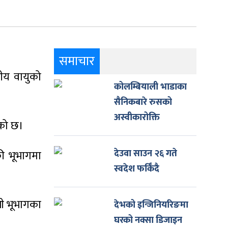
समाचार
नीय वायुको
कोलम्बियाली भाडाका
सैनिकबारे रुसको
अस्वीकारोक्ति
ेको छ।
देउवा साउन २६ गते
की भूभागमा
स्वदेश फर्किँदै
ली भूभागका
देभको इन्जिनियरिङमा
घरको नक्सा डिजाइन