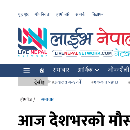
गृह पृष्ठ
गोपनियता
हाम्रो बारे
सम्पर्क
बिज्ञापन
ार
समाचार
आर्थिक
जीवनशैली
ि
ट्रेन्डीङ्ग
अदालत बन्द गर्ने
एकजना पक्राउ
सर्वोच्च अदाल
होमपेज /
समाचार
आज देशभरको मौस