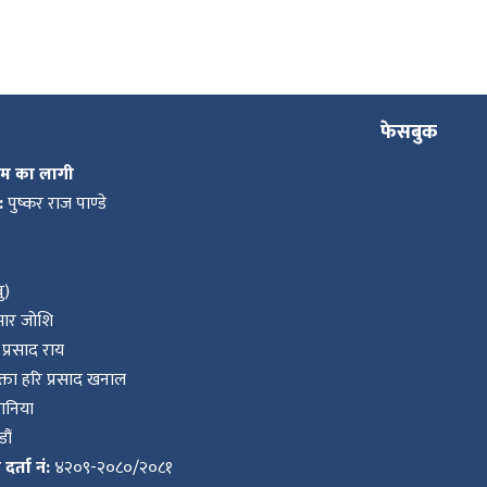
फेसबुक
कम का लागी
:
पुष्कर राज पाण्डे
ु)
ुमार जोशि
प्रसाद राय
ता हरि प्रसाद खनाल
वानिया
ौं
र्ता नं:
४२०९-२०८०/२०८१