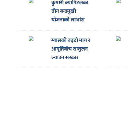
ित्य
कुमारी क्यापिटलका
तीन बन्दमुखी
र
योजनाको लाभांश
घोषणा
्रिका
ग्यासको बढ्दो माग र
आपूर्तिबीच सन्तुलन
ल्याउन सरकार
प्रयासरतः उद्योगमन्त्री
ाज