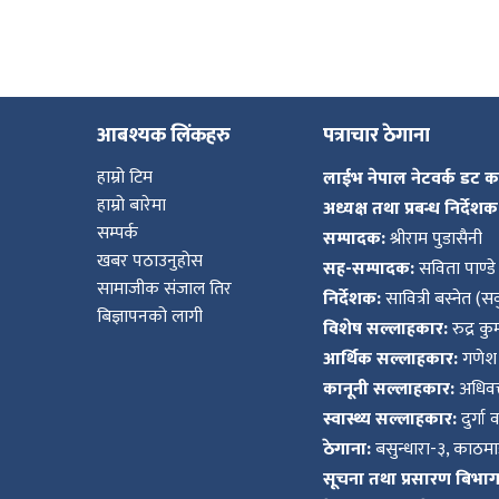
आबश्यक लिंकहरु
पत्राचार ठेगाना
हाम्रो टिम
लाईभ नेपाल नेटवर्क डट 
हाम्रो बारेमा
अध्यक्ष तथा प्रबन्ध निर्देशक
सम्पर्क
सम्पादक:
श्रीराम पुडासैनी
खबर पठाउनुहोस
सह-सम्पादक:
सविता पाण्डे
सामाजीक संजाल तिर
निर्देशक:
सावित्री बस्नेत (सव
बिज्ञापनको लागी
विशेष सल्लाहकार:
रुद्र क
आर्थिक सल्लाहकार:
गणेश 
कानूनी सल्लाहकार:
अधिवक्
स्वास्थ्य सल्लाहकार:
दुर्गा 
ठेगाना:
बसुन्धारा-३, काठमाड
सूचना तथा प्रसारण बिभाग द