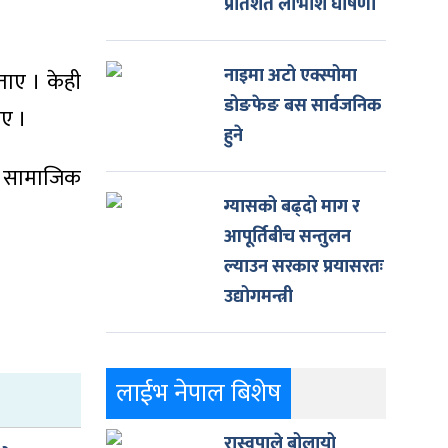
प्रतिशत लाभांश घोषणा
नाइमा अटो एक्स्पोमा
बताए । केही
डोङफेङ बस सार्वजनिक
ाए ।
हुने
ी सामाजिक
ग्यासको बढ्दो माग र
आपूर्तिबीच सन्तुलन
ल्याउन सरकार प्रयासरतः
उद्योगमन्त्री
लाईभ नेपाल बिशेष
रास्वपाले बोलायो