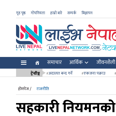
गृह पृष्ठ
गोपनियता
हाम्रो बारे
सम्पर्क
बिज्ञापन
ार
समाचार
आर्थिक
जीवनशैली
ि
ट्रेन्डीङ्ग
अदालत बन्द गर्ने
एकजना पक्राउ
सर्वोच्च अदाल
होमपेज /
राजनीति
सहकारी नियमनको कार