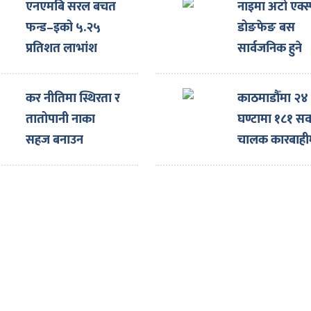
एनएमबि सरल बचत
नाइमा अटो एक्स्
फन्ड–इको ५.२५
डोङफेङ बस
प्रतिशत लाभांश
सार्वजनिक हुने
घोषणा
कर नीतिमा स्थिरता र
काठमाडौँमा २४
तातोपानी नाका
घण्टामा १८१ सव
सहज बनाउन
चालक कारबाही
नाइमाको माग,
एक्स्पोका लागि
ल्याइएका दर्जनौँ
गाडी नाकामै रोकिए