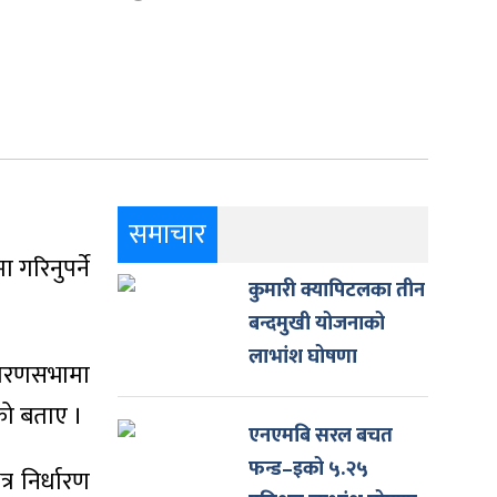
समाचार
गरिनुपर्ने
कुमारी क्यापिटलका तीन
बन्दमुखी योजनाको
लाभांश घोषणा
धारणसभामा
को बताए ।
एनएमबि सरल बचत
फन्ड–इको ५.२५
र निर्धारण