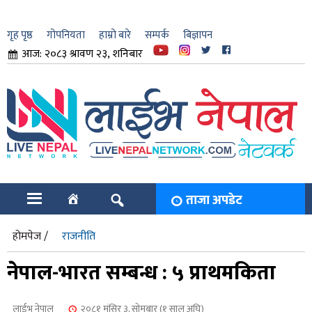
गृह पृष्ठ
गोपनियता
हाम्रो बारे
सम्पर्क
बिज्ञापन
आज: २०८३ श्रावण २३, शनिबार
ार
ि
ताजा अपडेट
होमपेज /
राजनीति
नेपाल-भारत सम्बन्ध : ५ प्राथमकिता
लाईभ नेपाल
२०८१ मंसिर ३, सोमबार (१ साल अघि)