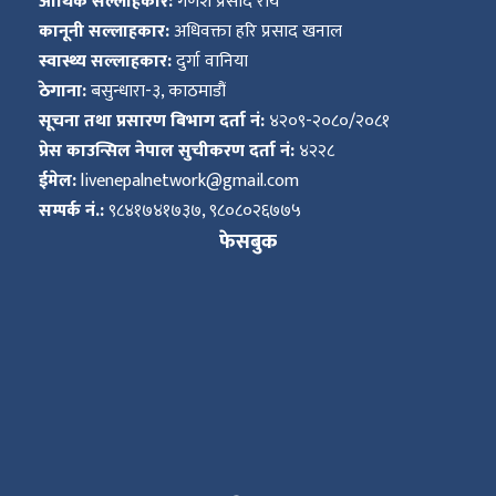
आर्थिक सल्लाहकार:
गणेश प्रसाद राय
कानूनी सल्लाहकार:
अधिवक्ता हरि प्रसाद खनाल
स्वास्थ्य सल्लाहकार:
दुर्गा वानिया
ठेगाना:
बसुन्धारा-३, काठमाडौं
सूचना तथा प्रसारण बिभाग दर्ता नं:
४२०९-२०८०/२०८१
प्रेस काउन्सिल नेपाल सुचीकरण दर्ता नं:
४२२८
ईमेल:
livenepalnetwork@gmail.com
सम्पर्क नं.:
९८४१७४१७३७, ९८०८०२६७७५
फेसबुक