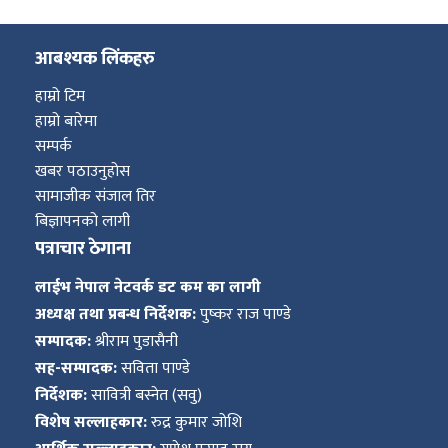
आबश्यक लिंकहरु
हाम्रो टिम
हाम्रो बारेमा
सम्पर्क
खबर पठाउनुहोस
सामाजीक संजाल तिर
बिज्ञापनको लागी
पत्राचार ठेगाना
लाईभ नेपाल नेटवर्क डट कम का लागी
अध्यक्ष तथा प्रबन्ध निर्देशक:
पुष्कर राज पाण्डे
सम्पादक:
श्रीराम पुडासैनी
सह-सम्पादक:
सविता पाण्डे
निर्देशक:
सावित्री बस्नेत (सवु)
विशेष सल्लाहकार:
रुद्र कुमार जोशि