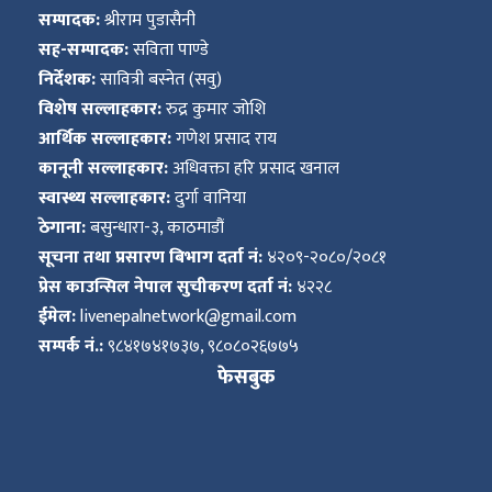
सम्पादक:
श्रीराम पुडासैनी
सह-सम्पादक:
सविता पाण्डे
निर्देशक:
सावित्री बस्नेत (सवु)
विशेष सल्लाहकार:
रुद्र कुमार जोशि
आर्थिक सल्लाहकार:
गणेश प्रसाद राय
कानूनी सल्लाहकार:
अधिवक्ता हरि प्रसाद खनाल
स्वास्थ्य सल्लाहकार:
दुर्गा वानिया
ठेगाना:
बसुन्धारा-३, काठमाडौं
सूचना तथा प्रसारण बिभाग दर्ता नं:
४२०९-२०८०/२०८१
प्रेस काउन्सिल नेपाल सुचीकरण दर्ता नं:
४२२८
ईमेल:
livenepalnetwork@gmail.com
सम्पर्क नं.:
९८४१७४१७३७, ९८०८०२६७७५
फेसबुक