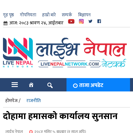
गृह पृष्ठ
गोपनियता
हाम्रो बारे
सम्पर्क
बिज्ञापन
आज: २०८३ श्रावण २४, आईतबार
ार
ि
ताजा अपडेट
होमपेज /
राजनीति
दोहामा हमासको कार्यालय सुनसान
लाईभ नेपाल
२०८१ मंसिर ५, बुधबार (१ साल अघि)