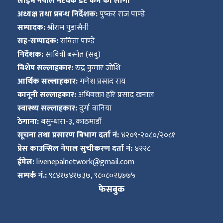
लाईभ नेपाल नेटवर्क डट कम का लागी
अध्यक्ष तथा प्रबन्ध निर्देशक:
पुष्कर राज पाण्डे
सम्पादक:
श्रीराम पुडासैनी
सह-सम्पादक:
सविता पाण्डे
निर्देशक:
सावित्री बस्नेत (सवु)
विशेष सल्लाहकार:
रुद्र कुमार जोशि
आर्थिक सल्लाहकार:
गणेश प्रसाद राय
कानूनी सल्लाहकार:
अधिवक्ता हरि प्रसाद खनाल
स्वास्थ्य सल्लाहकार:
दुर्गा वानिया
ठेगाना:
बसुन्धारा-३, काठमाडौं
सूचना तथा प्रसारण बिभाग दर्ता नं:
४२०९-२०८०/२०८१
प्रेस काउन्सिल नेपाल सुचीकरण दर्ता नं:
४२२८
ईमेल:
livenepalnetwork@gmail.com
सम्पर्क नं.:
९८४१७४१७३७, ९८०८०२६७७५
फेसबुक