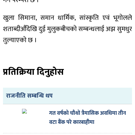
गर्ने परम्परा छ ।
ित्य
र
खुला सिमाना, समान धार्मिक, सांस्कृति एवं भूगोलले
शताब्दीऔँदेखि दुई मुलुकबीचको सम्बन्धलाई अझ सुमधुर
तुल्याएको छ ।
्रिका
प्रतिक्रिया दिनुहोस
ाज
राजनीति सम्बन्धि थप
गत वर्षको चौथो त्रैमासिक अवधिमा तीन
वटा बैंक परे कारबाहीमा