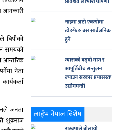
। तत्कालीन
प्रतिशत लाभांश घोषणा
को जानकारी
नाइमा अटो एक्स्पोमा
डोङफेङ बस सार्वजनिक
सले बिपीको
हुने
तमान समयको
को आन्तरिक
ग्यासको बढ्दो माग र
आपूर्तिबीच सन्तुलन
्नेमा नेता
ल्याउन सरकार प्रयासरतः
कार्यकर्ता
उद्योगमन्त्री
 उनले जनता
लाईभ नेपाल बिशेष
ि शुक्रराज
रास्वपाले बोलायो