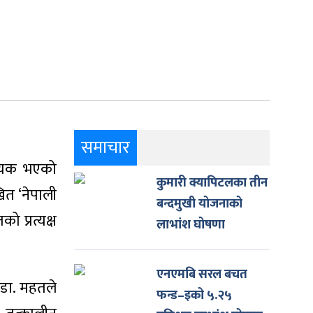
समाचार
वश्यक भएको
कुमारी क्यापिटलका तीन
खित ‘नेपाली
बन्दमुखी योजनाको
ो प्रत्यक्ष
लाभांश घोषणा
एनएमबि सरल बचत
 डा. महतले
फन्ड–इको ५.२५