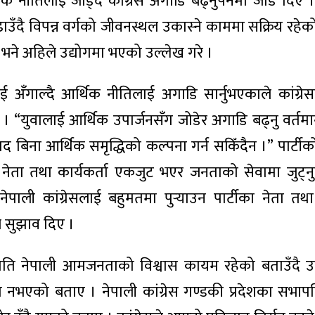
 नीतिलाई जोड्दै कांग्रेस अगाडि बढ्नुपर्नेमा जोड दिए 
उँदै विपन्न वर्गको जीवनस्थल उकास्ने काममा सक्रिय रहे
ो भने अहिले उद्योगमा भएको उल्लेख गरे ।
ई अँगाल्दै आर्थिक नीतिलाई अगाडि सार्नुभएकाले कांग्रे
े । “युवालाई आर्थिक उपार्जनसँग जोडेर अगाडि बढ्नु वर्
ाद बिना आर्थिक समृद्धिको कल्पना गर्न सकिँदैन ।” पार्टी
ेता तथा कार्यकर्ता एकजुट भएर जनताको सेवामा जुट्नुपर
ी कांग्रेसलाई बहुमतमा पुर्‍याउन पार्टीका नेता तथा 
े सुझाव दिए ।
 पार्टीप्रति नेपाली आमजनताको विश्वास कायम रहेको बताउँदै
ल्प नभएको बताए । नेपाली कांग्रेस गण्डकी प्रदेशका सभापत