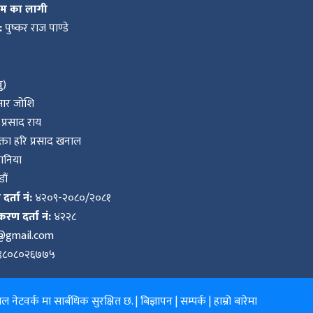
गाडी नाकामै रोकिए
कम का लागी
:
पुष्कर राज पाण्डे
ु)
ुमार जोशि
प्रसाद राय
ता हरि प्रसाद खनाल
वानिया
ौं
र्ता नं:
४२०९-२०८०/२०८१
करण दर्ता नं:
४२२८
k@gmail.com
९८०८०२६७७५
 नेटवर्क मा सार्बधिक सुरक्षित छ. |
बिज्ञापन
|
सम्पर्क
|
हाम्रो बारेमा