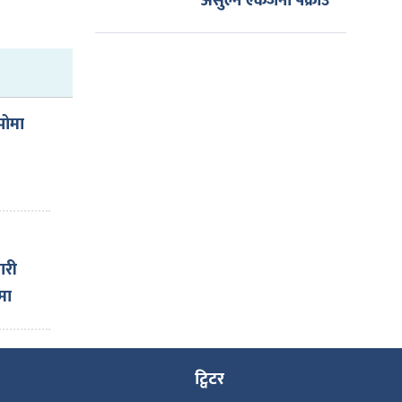
असुल्ने एकजना पक्राउ
पोमा
ारी
मा
ट्विटर