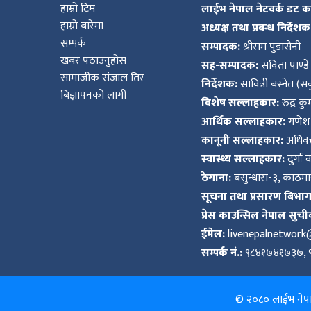
हाम्रो टिम
लाईभ नेपाल नेटवर्क डट 
हाम्रो बारेमा
अध्यक्ष तथा प्रबन्ध निर्देशक
सम्पर्क
सम्पादक:
श्रीराम पुडासैनी
खबर पठाउनुहोस
सह-सम्पादक:
सविता पाण्डे
सामाजीक संजाल तिर
निर्देशक:
सावित्री बस्नेत (सव
बिज्ञापनको लागी
विशेष सल्लाहकार:
रुद्र क
आर्थिक सल्लाहकार:
गणेश 
कानूनी सल्लाहकार:
अधिवक्
स्वास्थ्य सल्लाहकार:
दुर्गा 
ठेगाना:
बसुन्धारा-३, काठमाड
सूचना तथा प्रसारण बिभाग द
प्रेस काउन्सिल नेपाल सुची
ईमेल:
livenepalnetwor
सम्पर्क नं.:
९८४१७४१७३७, 
© २०८० लाईभ नेपाल