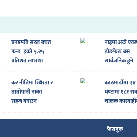
एनएमबि सरल बचत
नाइमा अटो एक्स्
फन्ड–इको ५.२५
डोङफेङ बस
प्रतिशत लाभांश
सार्वजनिक हुने
घोषणा
कर नीतिमा स्थिरता र
काठमाडौँमा २४
तातोपानी नाका
घण्टामा १८१ सव
सहज बनाउन
चालक कारबाही
नाइमाको माग,
एक्स्पोका लागि
ल्याइएका दर्जनौँ
फेसबुक