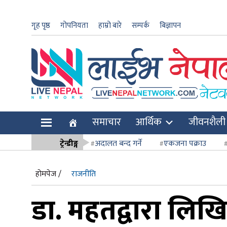
गृह पृष्ठ
गोपनियता
हाम्रो बारे
सम्पर्क
बिज्ञापन
ार
समाचार
आर्थिक
जीवनशैली
ि
ट्रेन्डीङ्ग
अदालत बन्द गर्ने
एकजना पक्राउ
सर्वोच्च अदाल
होमपेज /
राजनीति
डा. महतद्वारा लिखित 