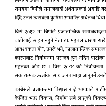
बिपीको आर्थिक नीतिको चिन्तनसँग वर्तमान आर्थिक
समयमा बिपीले समाजवादी अर्थतन्त्रलाई अगाडि बढा
दिँदै उनले त्यसबेला कृषिमा आधारित अर्थतन्त्र थिय
ा
विसं २०१२ मा बिपीले प्रजातान्त्रिक समाजवादला
बाटोलाई छाड्न नहुने नेता डा. महतले धारणा राख
आवश्यकता हो”, उनले भने, “प्रजातान्त्रिक समाजव
कारणबाट निर्वाचनमा पराजय हुन नदिन पार्टीका न
ी
महतको जोड छ । विसं २०८४ को निर्वाचनमा नेपाल
ियो
सकारात्मक ऊर्जाका साथ जनतामाझ जानुपर्ने उनल
कांग्रेसले प्रजातन्त्रमा विश्वास राख्ने भएकाले
 बिशेष
केन्द्रित भएर विकास, निर्माण सबै लाग्नुको विक