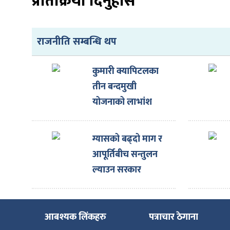
प्रतिक्रिया दिनुहोस
राजनीति सम्बन्धि थप
कुमारी क्यापिटलका
तीन बन्दमुखी
योजनाको लाभांश
घोषणा
ग्यासको बढ्दो माग र
आपूर्तिबीच सन्तुलन
ल्याउन सरकार
प्रयासरतः उद्योगमन्त्री
आबश्यक लिंकहरु
पत्राचार ठेगाना