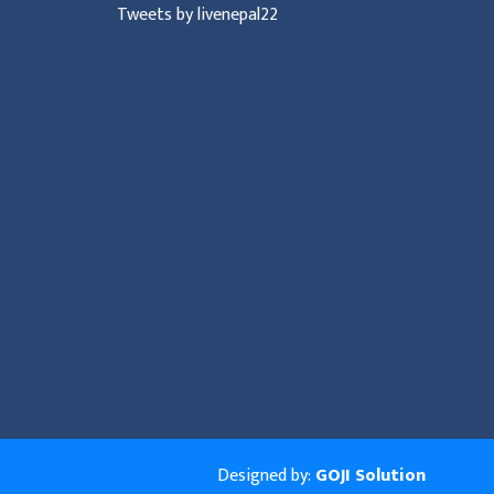
Tweets by livenepal22
Designed by:
GOJI Solution