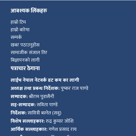
आबश्यक लिंकहरु
हाम्रो टिम
हाम्रो बारेमा
सम्पर्क
खबर पठाउनुहोस
सामाजीक संजाल तिर
बिज्ञापनको लागी
पत्राचार ठेगाना
लाईभ नेपाल नेटवर्क डट कम का लागी
अध्यक्ष तथा प्रबन्ध निर्देशक:
पुष्कर राज पाण्डे
सम्पादक:
श्रीराम पुडासैनी
सह-सम्पादक:
सविता पाण्डे
निर्देशक:
सावित्री बस्नेत (सवु)
विशेष सल्लाहकार:
रुद्र कुमार जोशि
आर्थिक सल्लाहकार:
गणेश प्रसाद राय