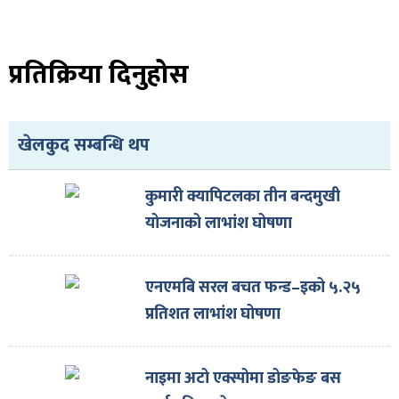
ित्य
र
प्रतिक्रिया दिनुहोस
्रिका
खेलकुद सम्बन्धि थप
कुमारी क्यापिटलका तीन बन्दमुखी
योजनाको लाभांश घोषणा
ाज
एनएमबि सरल बचत फन्ड–इको ५.२५
प्रतिशत लाभांश घोषणा
नाइमा अटो एक्स्पोमा डोङफेङ बस