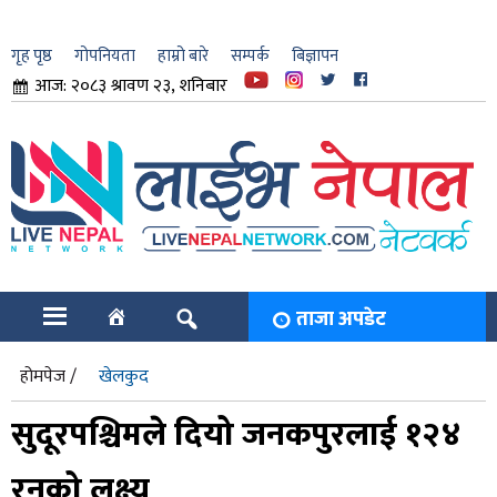
गृह पृष्ठ
गोपनियता
हाम्रो बारे
सम्पर्क
बिज्ञापन
आज: २०८३ श्रावण २३, शनिबार
ार
ि
ताजा अपडेट
होमपेज /
खेलकुद
सुदूरपश्चिमले दियो जनकपुरलाई १२४
रनको लक्ष्य