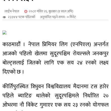
शुपालन
लाईभ नेपाल
२०८१ मंसिर २६, बुधबार (१ साल अघि)
२३३४४ पटक पढिएको
अनुमानित पढ्ने समय : ० मिनेट
काठमाडौं । नेपाल प्रिमियर लिग (एनपिएल) अन्तर्गत
आजको पहिलो खेलमा सुदूरपश्चिम रोयल्सले जनकपुर
बोल्ट्सलाई जितको लागि एक सय २४ रनको लक्ष्य
दिएको छ ।
जन
कीर्तिपुरस्थित त्रिभुवन विश्वविद्यालय मैदानमा टस हारेर
पहिले ब्याटिङ थालेको सुदूरपश्चिमले निर्धारित २०
ओभरमा नौ विकेट गुमाएर एक सय २३ रनको योगफल