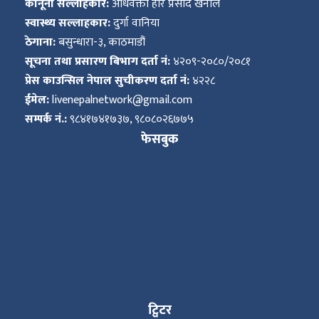
कानूनी सल्लाहकार:
अधिवक्ता हरि प्रसाद खनाल
स्वास्थ्य सल्लाहकार:
दुर्गा वानिया
ठेगाना:
बसुन्धारा-३, काठमाडौं
सूचना तथा प्रसारण बिभाग दर्ता नं:
४२०९-२०८०/२०८१
प्रेस काउन्सिल नेपाल सुचीकरण दर्ता नं:
४२२८
ईमेल:
livenepalnetwork@gmail.com
सम्पर्क नं.:
९८४१७४१७३७, ९८०८०२६७७५
फेसबुक
ट्विटर