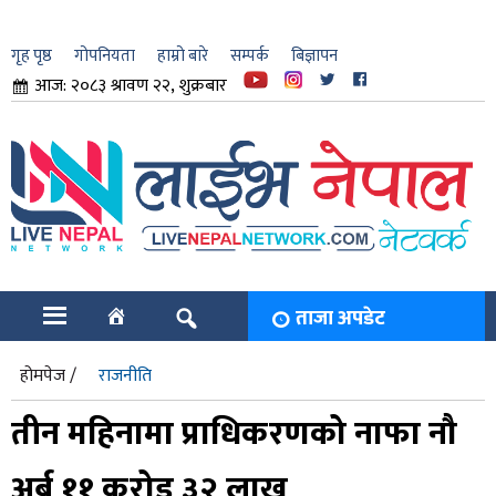
गृह पृष्ठ
गोपनियता
हाम्रो बारे
सम्पर्क
बिज्ञापन
आज: २०८३ श्रावण २२, शुक्रबार
ार
ि
ताजा अपडेट
होमपेज /
राजनीति
तीन महिनामा प्राधिकरणको नाफा नौ
अर्ब ११ करोड ३२ लाख