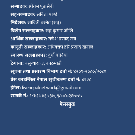
सम्पादक:
श्रीराम पुडासैनी
सह-सम्पादक:
सविता पाण्डे
निर्देशक:
सावित्री बस्नेत (सवु)
विशेष सल्लाहकार:
रुद्र कुमार जोशि
आर्थिक सल्लाहकार:
गणेश प्रसाद राय
कानूनी सल्लाहकार:
अधिवक्ता हरि प्रसाद खनाल
स्वास्थ्य सल्लाहकार:
दुर्गा वानिया
ठेगाना:
बसुन्धारा-३, काठमाडौं
सूचना तथा प्रसारण बिभाग दर्ता नं:
४२०९-२०८०/२०८१
प्रेस काउन्सिल नेपाल सुचीकरण दर्ता नं:
४२२८
ईमेल:
livenepalnetwork@gmail.com
सम्पर्क नं.:
९८४१७४१७३७, ९८०८०२६७७५
फेसबुक