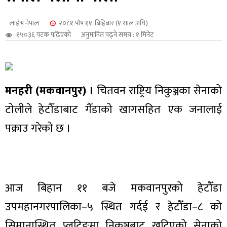
शुपालन
लाईभ नेपाल
२०८१ पौष ११, बिहिबार (१ साल अघि)
१५०३६ पटक पढिएको
अनुमानित पढ्ने समय : १ मिनेट
मनहरी (मकवानपुर) ।
चितवन राष्ट्रिय निकुञ्जका सेनाको
टोलीले हेटौँडाबाट गैँडाको खागसहित एक जनालाई
पक्राउ गरेको छ ।
जन
आज बिहान ११ बजे मकवानपुरको हेटौँडा
उपमहानगरपालिका–५ स्थित गर्दई र हेटौँडा–८ को
सिमानास्थित प्लटिङमा निकुञ्जबाट खटिएको सेनाको