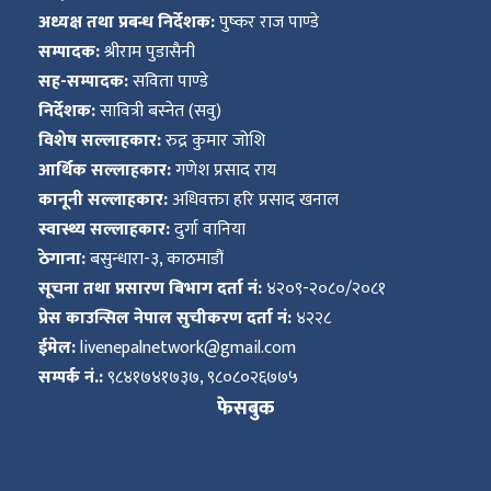
अध्यक्ष तथा प्रबन्ध निर्देशक:
पुष्कर राज पाण्डे
सम्पादक:
श्रीराम पुडासैनी
सह-सम्पादक:
सविता पाण्डे
निर्देशक:
सावित्री बस्नेत (सवु)
विशेष सल्लाहकार:
रुद्र कुमार जोशि
आर्थिक सल्लाहकार:
गणेश प्रसाद राय
कानूनी सल्लाहकार:
अधिवक्ता हरि प्रसाद खनाल
स्वास्थ्य सल्लाहकार:
दुर्गा वानिया
ठेगाना:
बसुन्धारा-३, काठमाडौं
सूचना तथा प्रसारण बिभाग दर्ता नं:
४२०९-२०८०/२०८१
प्रेस काउन्सिल नेपाल सुचीकरण दर्ता नं:
४२२८
ईमेल:
livenepalnetwork@gmail.com
सम्पर्क नं.:
९८४१७४१७३७, ९८०८०२६७७५
फेसबुक