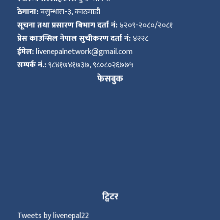
ठेगाना:
बसुन्धारा-३, काठमाडौं
सूचना तथा प्रसारण बिभाग दर्ता नं:
४२०९-२०८०/२०८१
प्रेस काउन्सिल नेपाल सुचीकरण दर्ता नं:
४२२८
ईमेल:
livenepalnetwork@gmail.com
सम्पर्क नं.:
९८४१७४१७३७, ९८०८०२६७७५
फेसबुक
ट्विटर
Tweets by livenepal22