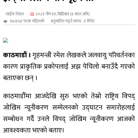
शुपालन
लाईभ नेपाल
२०८१ पौष ११, बिहिबार (१ साल अघि)
१७४५४ पटक पढिएको
अनुमानित पढ्ने समय : १ मिनेट
काठमाडौं ।
गृहमन्त्री रमेश लेखकले जलवायु परिवर्तनका
कारण प्राकृतिक प्रकोपलाई अझ पेचिलो बनाउँदै गएको
बताएका छन् ।
काठमाडौँमा आजदेखि सुरु भएको तेस्रो राष्ट्रिय विपद्
जन
जोखिम न्यूनीकरण सम्मेलनको उद्घाटन समारोहलाई
सम्बोधन गर्दै उनले विपद् जोखिम न्यूनीकरण आजको
आवश्यकता भएको बताए।