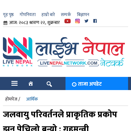
गृह पृष्ठ
गोपनियता
हाम्रो बारे
सम्पर्क
बिज्ञापन
आज: २०८३ श्रावण २२, शुक्रबार
ार
ि
ताजा अपडेट
होमपेज /
आर्थिक
जलवायु परिवर्तनले प्राकृतिक प्रकोप
झन् पेचिलो बन्यो : गृहमन्त्री