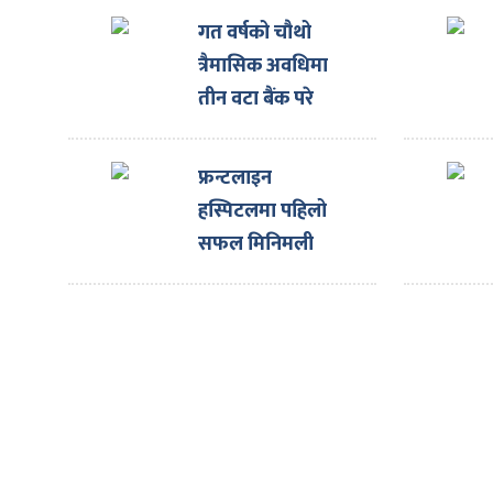
ित्य
गत वर्षको चौथो
र
त्रैमासिक अवधिमा
तीन वटा बैंक परे
कारबाहीमा
्रिका
फ्रन्टलाइन
हस्पिटलमा पहिलो
सफल मिनिमली
इन्भेसिभ ओपन हर्ट
ाज
सर्जरी