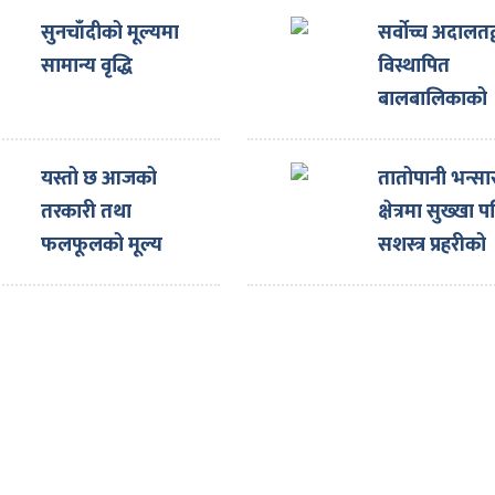
सुनचाँदीको मूल्यमा
सर्वोच्च अदालतद्
सामान्य वृद्धि
विस्थापित
बालबालिकाको
शिक्षा, स्वास्थ्य र
आवास सुनिश्चित 
यस्तो छ आजको
तातोपानी भन्सा
सर्वोच्च अदालतद
तरकारी तथा
क्षेत्रमा सुख्खा प
अन्तरिम आदेश
फलफूलको मूल्य
सशस्त्र प्रहरीको
बीओपीमा क्षति