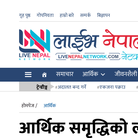
गृह पृष्ठ
गोपनियता
हाम्रो बारे
सम्पर्क
बिज्ञापन
ार
समाचार
आर्थिक
जीवनशैली
ि
ट्रेन्डीङ्ग
अदालत बन्द गर्ने
एकजना पक्राउ
सर्वोच्च अदाल
होमपेज /
आर्थिक
आर्थिक समृद्धिको ल