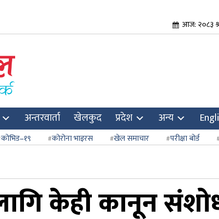
आज: २०८३ श्र
अन्तरवार्ता
खेलकुद
प्रदेश
अन्य
Engl
कोभिड–१९
कोरोना भाइरस
खेल समाचार
परीक्षा बोर्ड
ागि केही कानून संशोधन 