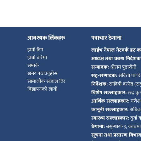
आबश्यक लिंकहरु
पत्राचार ठेगाना
हाम्रो टिम
लाईभ नेपाल नेटवर्क डट 
हाम्रो बारेमा
अध्यक्ष तथा प्रबन्ध निर्देशक
सम्पर्क
सम्पादक:
श्रीराम पुडासैनी
खबर पठाउनुहोस
सह-सम्पादक:
सविता पाण्डे
सामाजीक संजाल तिर
निर्देशक:
सावित्री बस्नेत (सव
बिज्ञापनको लागी
विशेष सल्लाहकार:
रुद्र क
आर्थिक सल्लाहकार:
गणेश 
कानूनी सल्लाहकार:
अधिवक्
स्वास्थ्य सल्लाहकार:
दुर्गा 
ठेगाना:
बसुन्धारा-३, काठमाड
सूचना तथा प्रसारण बिभाग द