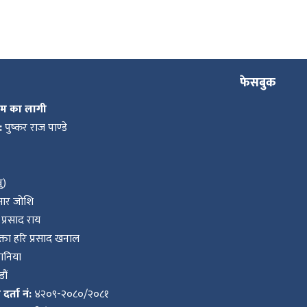
फेसबुक
कम का लागी
:
पुष्कर राज पाण्डे
ु)
ुमार जोशि
प्रसाद राय
ता हरि प्रसाद खनाल
वानिया
ौं
र्ता नं:
४२०९-२०८०/२०८१