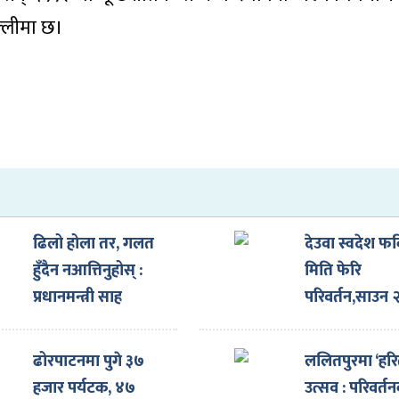
ल्लीमा छ।
ढिलो होला तर, गलत
देउवा स्वदेश फर्
हुँदैन नआत्तिनुहोस् :
मिति फेरि
प्रधानमन्त्री साह
परिवर्तन,साउन 
गते आउदै
ढोरपाटनमा पुगे ३७
ललितपुरमा ‘हर
हजार पर्यटक, ४७
उत्सव : परिवर्त