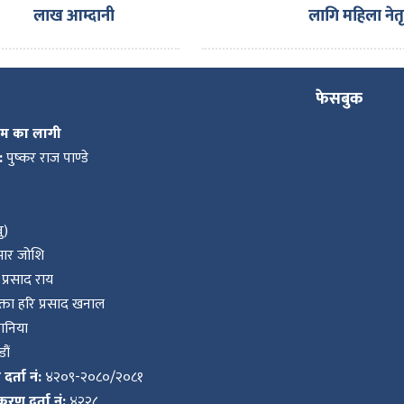
लाख आम्दानी
लागि महिला नेतृत
अभियान
फेसबुक
कम का लागी
:
पुष्कर राज पाण्डे
ु)
ुमार जोशि
प्रसाद राय
ता हरि प्रसाद खनाल
वानिया
ौं
र्ता नं:
४२०९-२०८०/२०८१
करण दर्ता नं:
४२२८