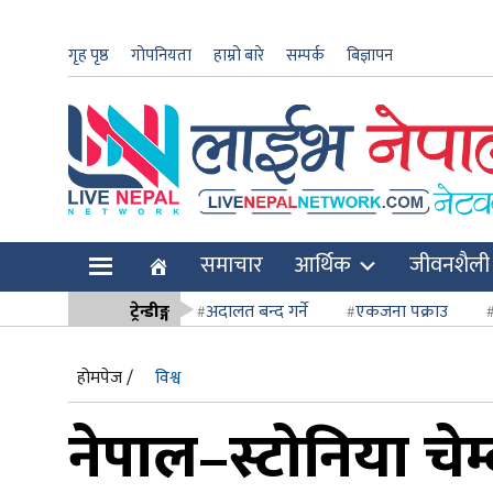
गृह पृष्ठ
गोपनियता
हाम्रो बारे
सम्पर्क
बिज्ञापन
ार
समाचार
आर्थिक
जीवनशैली
ि
ट्रेन्डीङ्ग
अदालत बन्द गर्ने
एकजना पक्राउ
सर्वोच्च अदाल
होमपेज /
विश्व
नेपाल–स्टोनिया चेम