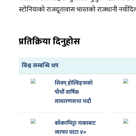
ित्य
स्टोनियाको राजदूतावास भारतको राजधानी नयाँदि
र
प्रतिक्रिया दिनुहोस
्रिका
विश्व सम्बन्धि थप
ाज
शिवम् होल्डिङ्सको
पाँचौँ वार्षिक
साधारणसभा भदौ
१४गते हुने
काँकरभिट्टा नाकाबाट
व्यापार घाटा ४०