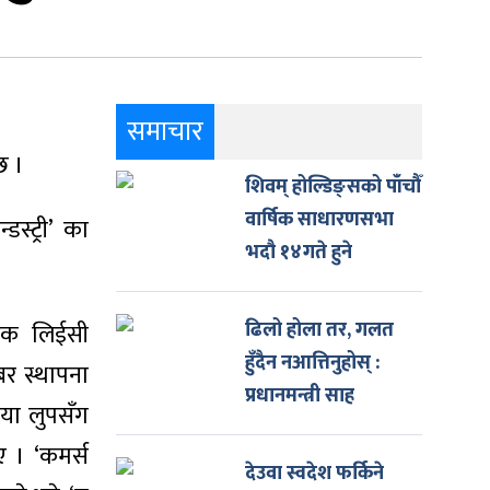
समाचार
छ ।
शिवम् होल्डिङ्सको पाँचौँ
वार्षिक साधारणसभा
स्ट्री’ का
भदौ १४गते हुने
ढिलो होला तर, गलत
ोजक लिईसी
हुँदैन नआत्तिनुहोस् :
बर स्थापना
प्रधानमन्त्री साह
िया लुपसँग
 । ‘कमर्स
देउवा स्वदेश फर्किने