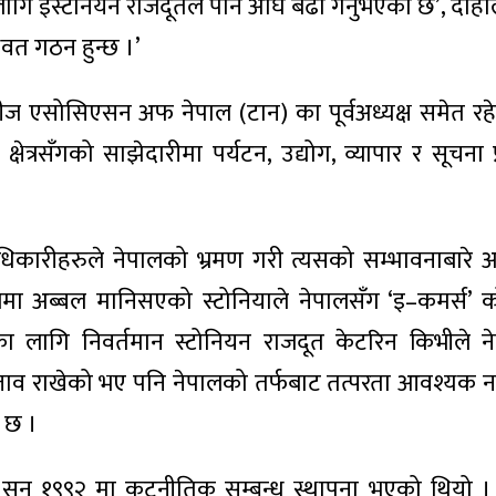
 इस्टेनियन राजदूतले पनि अघि बढौं गर्नुभएको छ’, दाहाल
िवत गठन हुन्छ ।’
न्सीज एसोसिएसन अफ नेपाल (टान) का पूर्वअध्यक्ष समेत रह
सँगको साझेदारीमा पर्यटन, उद्योग, व्यापार र सूचना प्रवि
कारीहरुले नेपालको भ्रमण गरी त्यसको सम्भावनाबारे अध
्रमा अब्बल मानिसएको स्टोनियाले नेपालसँग ‘इ–कमर्स’
 लागि निवर्तमान स्टोनियन राजदूत केटरिन किभीले ने
स्ताव राखेको भए पनि नेपालको तर्फबाट तत्परता आवश्यक
 छ ।
ीच सन् १९९२ मा कूटनीतिक सम्बन्ध स्थापना भएको थियो । ने