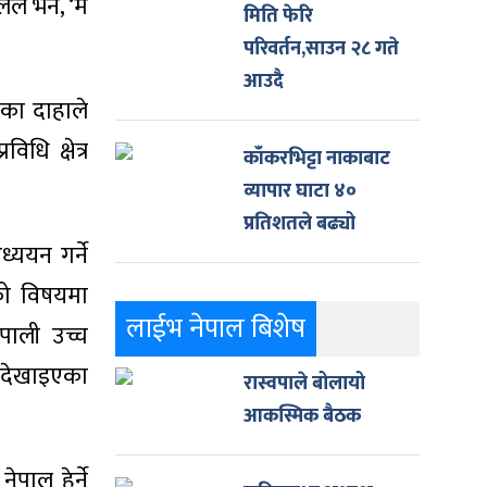
ले भने, ‘म
मिति फेरि
परिवर्तन,साउन २८ गते
आउदै
ेका दाहाले
धि क्षेत्र
काँकरभिट्टा नाकाबाट
व्यापार घाटा ४०
प्रतिशतले बढ्यो
्ययन गर्ने
 को विषयमा
लाईभ नेपाल बिशेष
पाली उच्च
 नदेखाइएका
रास्वपाले बोलायो
आकस्मिक बैठक
पाल हेर्ने