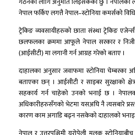
गठनका लागि अनुमति लिइसकेको छु । नेपालका लागि
नेपाल फर्किए लगत्तै नेपाल–स्टोनिया कमर्सको विध
ट्रेकिङ व्यवसायीहरुको छाता संस्था ट्रेकिङ एजे
ा
छलफलका क्रममा आफूले नेपाल सरकार र निजी क्षेत्र
(आईसीटी) मा लगानी गर्न आग्रह गरेको बताए ।
दाहालका अनुसार जवाफमा स्टोनिया चेम्बरका अधि
ी
बताएका छन् । आईसीटी र साइबर सुरक्षाको क्षेत
सहकार्य गर्न चाहेको उनको भनाई छ । नेपालका
ियो
अधिकारीहरुसँगको भेटमा यसअघि नै त्यसबारे प्र
कारण काम अगाडि बढ्न नसकेको दाहालको भनाइ
 बिशेष
नेपाल र उत्तरपश्चिमी युरोपेली मुलुक स्टोनियाब