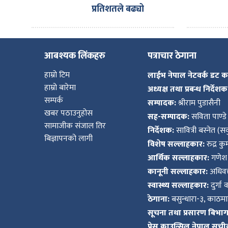
प्रतिशतले बढ्यो
आबश्यक लिंकहरु
पत्राचार ठेगाना
हाम्रो टिम
लाईभ नेपाल नेटवर्क डट 
हाम्रो बारेमा
अध्यक्ष तथा प्रबन्ध निर्देशक
सम्पर्क
सम्पादक:
श्रीराम पुडासैनी
खबर पठाउनुहोस
सह-सम्पादक:
सविता पाण्डे
सामाजीक संजाल तिर
निर्देशक:
सावित्री बस्नेत (सव
बिज्ञापनको लागी
विशेष सल्लाहकार:
रुद्र क
आर्थिक सल्लाहकार:
गणेश 
कानूनी सल्लाहकार:
अधिवक्
स्वास्थ्य सल्लाहकार:
दुर्गा 
ठेगाना:
बसुन्धारा-३, काठमाड
सूचना तथा प्रसारण बिभाग द
प्रेस काउन्सिल नेपाल सुची