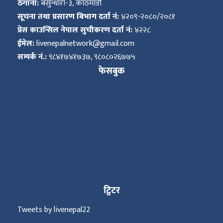
ठेगाना:
बसुन्धारा-३, काठमाडौं
सूचना तथा प्रसारण बिभाग दर्ता नं:
४२०९-२०८०/२०८१
प्रेस काउन्सिल नेपाल सुचीकरण दर्ता नं:
४२२८
ईमेल:
livenepalnetwork@gmail.com
सम्पर्क नं.:
९८४१७४१७३७, ९८०८०२६७७५
फेसबुक
ट्विटर
Tweets by livenepal22