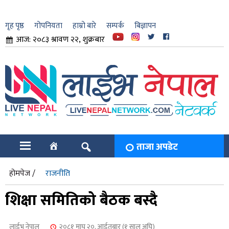
गृह पृष्ठ
गोपनियता
हाम्रो बारे
सम्पर्क
बिज्ञापन
आज: २०८३ श्रावण २२, शुक्रबार
ार
ि
ताजा अपडेट
होमपेज /
राजनीति
शिक्षा समितिको बैठक बस्दै
लाईभ नेपाल
२०८१ माघ २०, आईतबार (१ साल अघि)