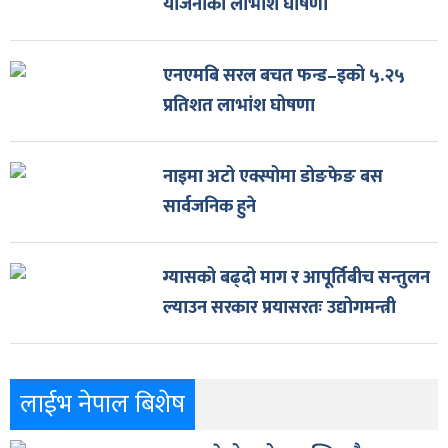
योजनाको लाभांश घोषणा
एनएमबि सरल बचत फन्ड–इको ५.२५
प्रतिशत लाभांश घोषणा
नाइमा अटो एक्स्पोमा डोङफेङ बस
सार्वजनिक हुने
ग्यासको बढ्दो माग र आपूर्तिबीच सन्तुलन
ल्याउन सरकार प्रयासरतः उद्योगमन्त्री
लाईभ नेपाल बिशेष