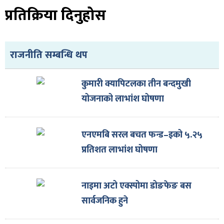
प्रतिक्रिया दिनुहोस
राजनीति सम्बन्धि थप
ा
कुमारी क्यापिटलका तीन बन्दमुखी
योजनाको लाभांश घोषणा
ी
एनएमबि सरल बचत फन्ड–इको ५.२५
प्रतिशत लाभांश घोषणा
ियो
नाइमा अटो एक्स्पोमा डोङफेङ बस
सार्वजनिक हुने
 बिशेष