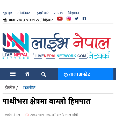
गृह पृष्ठ
गोपनियता
हाम्रो बारे
सम्पर्क
बिज्ञापन
आज: २०८३ श्रावण २१, बिहिबार
ार
ि
ताजा अपडेट
होमपेज /
राजनीति
पाथीभरा क्षेत्रमा बाग्लो हिमपात
लाईभ नेपाल
२०८१ फागुन १०, शनिबार (१ साल अघि)