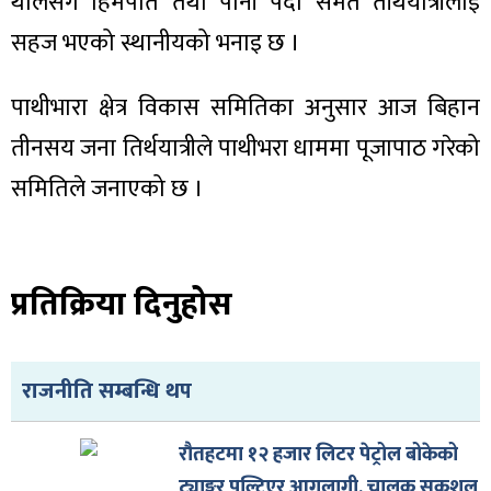
थालेसँगै हिमपात तथा पानी पर्दा समेत तीर्थयात्रीलाई
ित्य
सहज भएको स्थानीयको भनाइ छ ।
र
पाथीभारा क्षेत्र विकास समितिका अनुसार आज बिहान
तीनसय जना तिर्थयात्रीले पाथीभरा धाममा पूजापाठ गरेको
्रिका
समितिले जनाएको छ ।
ाज
प्रतिक्रिया दिनुहोस
राजनीति सम्बन्धि थप
रौतहटमा १२ हजार लिटर पेट्रोल बोकेको
ट्याङ्कर पल्टिएर आगलागी, चालक सकुशल