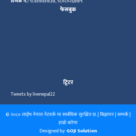
सम्पर्क नं.:
९८४१७४१७३७, ९८०८०२६७७५
फेसबुक
ट्विटर
Tweets by livenepal22
© २०८० लाईभ नेपाल नेटवर्क मा सार्बधिक सुरक्षित छ. |
बिज्ञापन
|
सम्पर्क
|
हाम्रो बारेमा
Designed by:
GOJI Solution