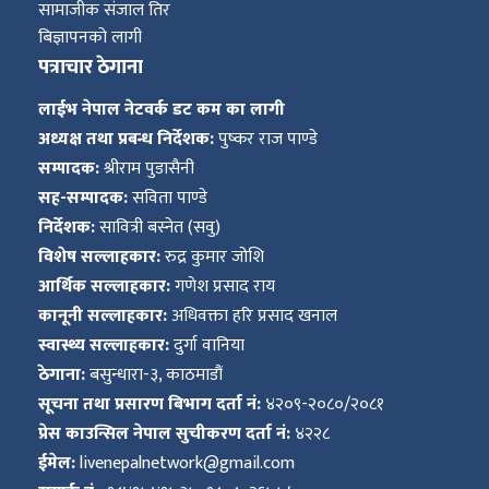
सामाजीक संजाल तिर
बिज्ञापनको लागी
पत्राचार ठेगाना
लाईभ नेपाल नेटवर्क डट कम का लागी
अध्यक्ष तथा प्रबन्ध निर्देशक:
पुष्कर राज पाण्डे
सम्पादक:
श्रीराम पुडासैनी
सह-सम्पादक:
सविता पाण्डे
निर्देशक:
सावित्री बस्नेत (सवु)
विशेष सल्लाहकार:
रुद्र कुमार जोशि
आर्थिक सल्लाहकार:
गणेश प्रसाद राय
कानूनी सल्लाहकार:
अधिवक्ता हरि प्रसाद खनाल
स्वास्थ्य सल्लाहकार:
दुर्गा वानिया
ठेगाना:
बसुन्धारा-३, काठमाडौं
सूचना तथा प्रसारण बिभाग दर्ता नं:
४२०९-२०८०/२०८१
प्रेस काउन्सिल नेपाल सुचीकरण दर्ता नं:
४२२८
ईमेल:
livenepalnetwork@gmail.com