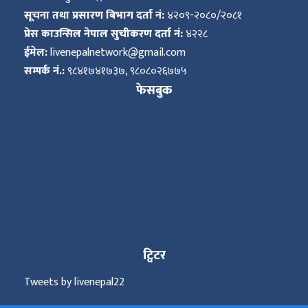
सूचना तथा प्रसारण बिभाग दर्ता नं:
४२०९-२०८०/२०८१
प्रेस काउन्सिल नेपाल सुचीकरण दर्ता नं:
४२२८
ईमेल:
livenepalnetwork@gmail.com
सम्पर्क नं.:
९८४१७४१७३७, ९८०८०२६७७५
फेसबुक
ट्विटर
Tweets by livenepal22