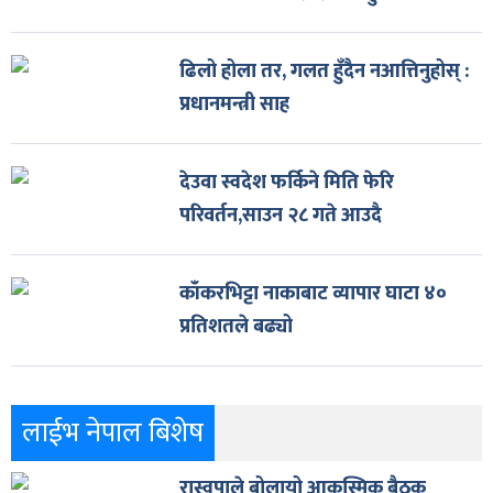
ढिलो होला तर, गलत हुँदैन नआत्तिनुहोस् :
प्रधानमन्त्री साह
देउवा स्वदेश फर्किने मिति फेरि
परिवर्तन,साउन २८ गते आउदै
काँकरभिट्टा नाकाबाट व्यापार घाटा ४०
प्रतिशतले बढ्यो
लाईभ नेपाल बिशेष
रास्वपाले बोलायो आकस्मिक बैठक