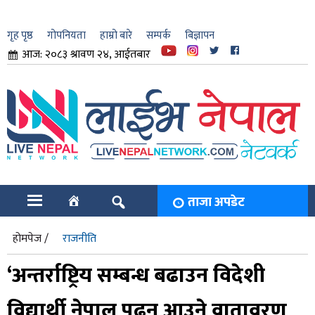
गृह पृष्ठ
गोपनियता
हाम्रो बारे
सम्पर्क
बिज्ञापन
आज: २०८३ श्रावण २४, आईतबार
ार
ि
ताजा अपडेट
होमपेज /
राजनीति
‘अन्तर्राष्ट्रिय सम्बन्ध बढाउन विदेशी
विद्यार्थी नेपाल पढ्न आउने वातावरण