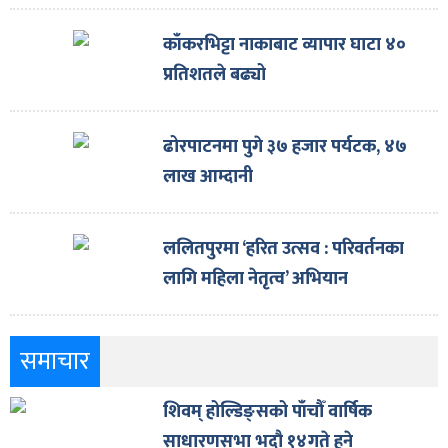
काँकरभिट्टा नाकाबाट व्यापार घाटा ४०
प्रतिशतले बढ्यो
ढोरपाटनमा पुगे ३७ हजार पर्यटक, ४७
लाख आम्दानी
ललितपुरमा ‘हरित उत्सव : परिवर्तनका
लागि महिला नेतृत्व’ अभियान
समाचार
शिवम् होल्डिङ्सको पाँचौँ वार्षिक
साधारणसभा भदौ १४गते हुने