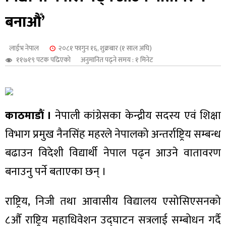
शुपालन
बनाऔँ’
लाईभ नेपाल
२०८१ फागुन १६, शुक्रबार (१ साल अघि)
११७१९ पटक पढिएको
अनुमानित पढ्ने समय : १ मिनेट
काठमाडौं ।
नेपाली कांग्रेसका केन्द्रीय सदस्य एवं शिक्षा
विभाग प्रमुख नैनसिंह महरले नेपालको अन्तर्राष्ट्रिय सम्बन्ध
बढाउन विदेशी विद्यार्थी नेपाल पढ्न आउने वातावरण
बनाउनु पर्ने बताएका छन् ।
जन
राष्ट्रिय, निजी तथा आवासीय विद्यालय एसोसिएसनको
८औँ राष्ट्रिय महाधिवेशन उद्घाटन सत्रलाई सम्बोधन गर्दै