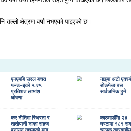
 पनि तल्लो क्षेत्रमा वर्षा नभएको पाइएको छ।
एनएमबि सरल बचत
नाइमा अटो एक्स्प
फन्ड–इको ५.२५
डोङफेङ बस
प्रतिशत लाभांश
सार्वजनिक हुने
घोषणा
कर नीतिमा स्थिरता र
काठमाडौँमा २४
तातोपानी नाका सहज
घण्टामा १८१ सव
बनाउन नाइमाको माग,
चालक कारबाहीम