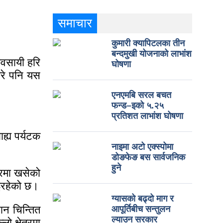
समाचार
कुमारी क्यापिटलका तीन
बन्दमुखी योजनाको लाभांश
यवसायी हरि
घोषणा
गरे पनि यस
एनएमबि सरल बचत
फन्ड–इको ५.२५
प्रतिशत लाभांश घोषणा
ह्य पर्यटक
नाइमा अटो एक्स्पोमा
डोङफेङ बस सार्वजनिक
हुने
्रमा खसेको
भइरहेको छ।
ग्यासको बढ्दो माग र
सान चिन्तित
आपूर्तिबीच सन्तुलन
ल्याउन सरकार
ो क्षेत्रमा