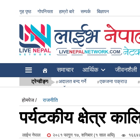
गृह पृष्ठ
गोपनियता
हाम्रो बारे
सम्पर्क
बिज्ञापन
र
धि
समाचार
आर्थिक
जीवनशैली
ट्रेन्डीङ्ग
अदालत बन्द गर्ने
एकजना पक्राउ
सर्वोच्च अदाल
होमपेज /
राजनीति
पर्यटकीय क्षेत्र का
शुपालन
लाईभ नेपाल
२०८१ फागुन १७, शनिबार (१ साल अघि)
१६६४८