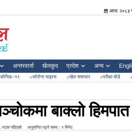
आज: २०८३ श
अन्तरवार्ता
खेलकुद
प्रदेश
अन्य
Engl
कोभिड–१९
कोरोना भाइरस
खेल समाचार
परीक्षा बोर्ड
लिञ्चोकमा बाक्लो हिमपात
 पटक पढिएको
अनुमानित पढ्ने समय : १ मिनेट