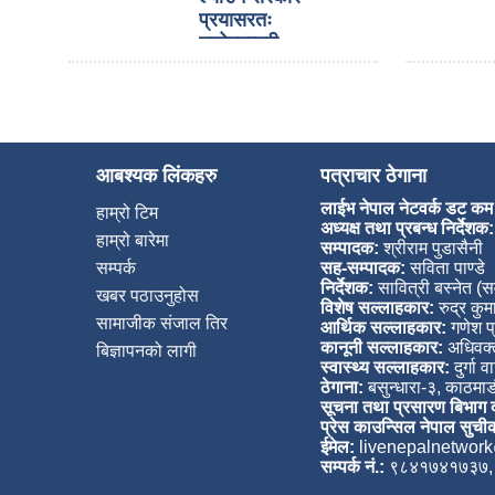
प्रयासरतः
उद्योगमन्त्री
आबश्यक लिंकहरु
पत्राचार ठेगाना
लाईभ नेपाल नेटवर्क डट कम
हाम्रो टिम
अध्यक्ष तथा प्रबन्ध निर्देशक:
हाम्रो बारेमा
सम्पादक:
श्रीराम पुडासैनी
सम्पर्क
सह-सम्पादक:
सविता पाण्डे
निर्देशक:
सावित्री बस्नेत (स
खबर पठाउनुहोस
विशेष सल्लाहकार:
रुद्र कुम
सामाजीक संजाल तिर
आर्थिक सल्लाहकार:
गणेश प
कानूनी सल्लाहकार:
अधिवक्
बिज्ञापनको लागी
स्वास्थ्य सल्लाहकार:
दुर्गा व
ठेगाना:
बसुन्धारा-३, काठमाड
सूचना तथा प्रसारण बिभाग दर
प्रेस काउन्सिल नेपाल सुचीक
ईमेल:
livenepalnetwor
सम्पर्क नं.:
९८४१७४१७३७,