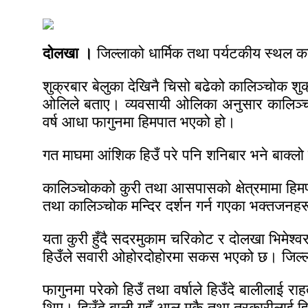
दोलखा ।
जिल्लाको धार्मिक तथा पर्यटकीय स्थल का
शुक्रबार बेलुका देखिनै चिसो बढेको कालिञ्चोक शुक
ओलिले बताए। व्यवसायी ओलिका अनुसार कालिञ्चोक 
वर्ष आधा फागुनमा हिमपात भएको हो।
जन
गत माघमा आंशिक हिउँ परे पनि शनिबार भने बाक्ल
कालिञ्चोकको कुरी तथा आसपासको क्षेत्रमामा हिमप
तथा कालिञ्चोक मन्दिर दर्शन गर्न गएका भक्तजनहर
यता कुरी हुँदै सदरमुकाम चरिकोट र दोलखा भिमेश्व
हिउँले सवारी ओहोरदोहोरमा सकस भएको छ। जिल्लाका 
फागुनमा परेको हिउँ तथा वर्षाले हिउँदे बालीलाई रा
थिए। हिउँदे बाली गहुँ,आलु,मकै तथा तरकारीलाई हिउँ