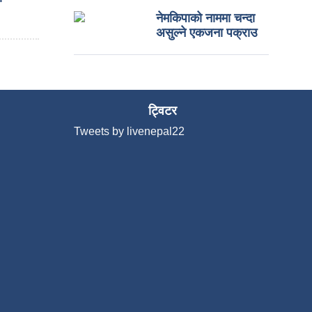
नेमकिपाको नाममा चन्दा
असुल्ने एकजना पक्राउ
ट्विटर
Tweets by livenepal22