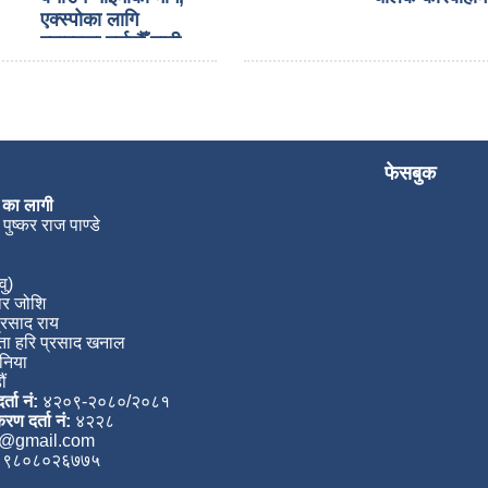
एक्स्पोका लागि
ल्याइएका दर्जनौँ गाडी
नाकामै रोकिए
फेसबुक
 का लागी
पुष्कर राज पाण्डे
वु)
ार जोशि
्रसाद राय
ता हरि प्रसाद खनाल
ानिया
ौं
्ता नं:
४२०९-२०८०/२०८१
रण दर्ता नं:
४२२८
k@gmail.com
 ९८०८०२६७७५