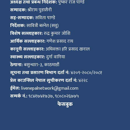
अध्यक्ष तथा प्रबन्ध निर्देशक:
पुष्कर राज पाण्डे
सम्पादक:
श्रीराम पुडासैनी
सह-सम्पादक:
सविता पाण्डे
निर्देशक:
सावित्री बस्नेत (सवु)
विशेष सल्लाहकार:
रुद्र कुमार जोशि
आर्थिक सल्लाहकार:
गणेश प्रसाद राय
कानूनी सल्लाहकार:
अधिवक्ता हरि प्रसाद खनाल
स्वास्थ्य सल्लाहकार:
दुर्गा वानिया
ठेगाना:
बसुन्धारा-३, काठमाडौं
सूचना तथा प्रसारण बिभाग दर्ता नं:
४२०९-२०८०/२०८१
प्रेस काउन्सिल नेपाल सुचीकरण दर्ता नं:
४२२८
ईमेल:
livenepalnetwork@gmail.com
सम्पर्क नं.:
९८४१७४१७३७, ९८०८०२६७७५
फेसबुक