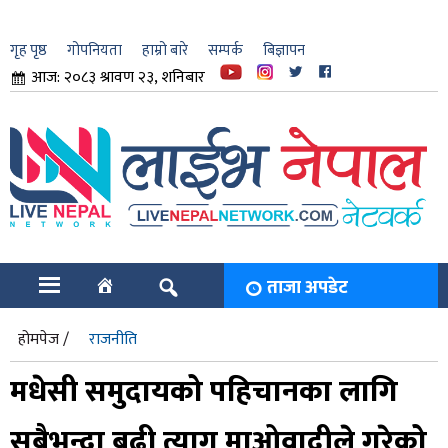
गृह पृष्ठ
गोपनियता
हाम्रो बारे
सम्पर्क
बिज्ञापन
आज: २०८३ श्रावण २३, शनिबार
ार
ि
ताजा अपडेट
होमपेज /
राजनीति
मधेसी समुदायको पहिचानका लागि
सबैभन्दा बढी त्याग माओवादीले गरेको