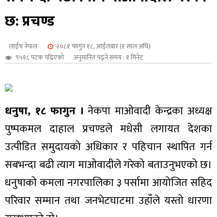
शुपालन
छ: प्रचण्ड
लाईभ नेपाल
२०८१ फागुन १८, आईतबार (१ साल अघि)
९५१८ पटक पढिएको
अनुमानित पढ्ने समय : १ मिनेट
धनुषा, १८ फागुन ।
नेकपा माओवादी केन्द्रका अध्यक्ष
पुष्पकमल दाहाल प्रचण्डले मधेसी लगायत देशका
उत्पीडित समुदायको अधिकार र पहिचान स्थापित गर्न
सबभन्दा बढी त्याग माओवादीले गरेको बताउनुभएको छ।
जन
धनुषाको कमला नगरपालिका ३ पर्सामा आयोजित सहिद
परिवार सम्मान तथा जनभेटघाटमा उहाँले यस्तो धारणा