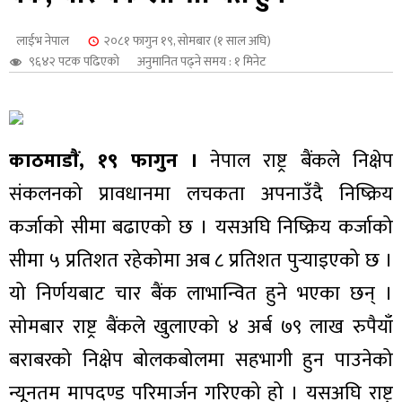
शुपालन
लाईभ नेपाल
२०८१ फागुन १९, सोमबार (१ साल अघि)
९६४२ पटक पढिएको
अनुमानित पढ्ने समय : १ मिनेट
काठमाडाैं, १९ फागुन ।
नेपाल राष्ट्र बैंकले निक्षेप
संकलनको प्रावधानमा लचकता अपनाउँदै निष्क्रिय
कर्जाको सीमा बढाएको छ । यसअघि निष्क्रिय कर्जाको
सीमा ५ प्रतिशत रहेकोमा अब ८ प्रतिशत पुर्‍याइएको छ ।
यो निर्णयबाट चार बैंक लाभान्वित हुने भएका छन् ।
जन
सोमबार राष्ट्र बैंकले खुलाएको ४ अर्ब ७९ लाख रुपैयाँ
बराबरको निक्षेप बोलकबोलमा सहभागी हुन पाउनेको
न्यूनतम मापदण्ड परिमार्जन गरिएको हो । यसअघि राष्ट्र