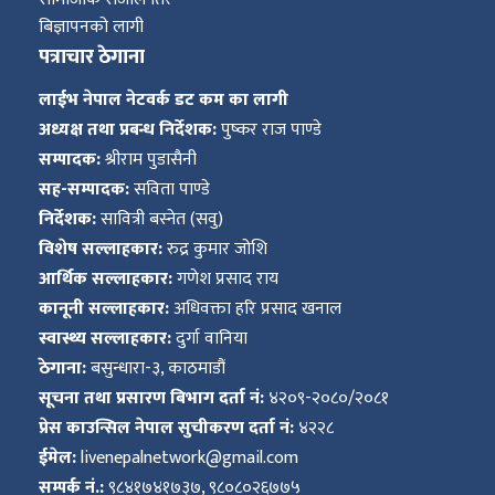
बिज्ञापनको लागी
पत्राचार ठेगाना
लाईभ नेपाल नेटवर्क डट कम का लागी
अध्यक्ष तथा प्रबन्ध निर्देशक:
पुष्कर राज पाण्डे
सम्पादक:
श्रीराम पुडासैनी
सह-सम्पादक:
सविता पाण्डे
निर्देशक:
सावित्री बस्नेत (सवु)
विशेष सल्लाहकार:
रुद्र कुमार जोशि
आर्थिक सल्लाहकार:
गणेश प्रसाद राय
कानूनी सल्लाहकार:
अधिवक्ता हरि प्रसाद खनाल
स्वास्थ्य सल्लाहकार:
दुर्गा वानिया
ठेगाना:
बसुन्धारा-३, काठमाडौं
सूचना तथा प्रसारण बिभाग दर्ता नं:
४२०९-२०८०/२०८१
प्रेस काउन्सिल नेपाल सुचीकरण दर्ता नं:
४२२८
ईमेल:
livenepalnetwork@gmail.com
सम्पर्क नं.:
९८४१७४१७३७, ९८०८०२६७७५