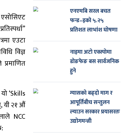
एनएमबि सरल बचत
ा एसोसिएट
फन्ड–इको ५.२५
तिस्पर्धा”
प्रतिशत लाभांश घोषणा
त्रमा एउटा
रविधि विज्ञ
नाइमा अटो एक्स्पोमा
डोङफेङ बस सार्वजनिक
े प्रमाणित
हुने
यो ‘Skills
ग्यासको बढ्दो माग र
आपूर्तिबीच सन्तुलन
्, यी २१ औं
ल्याउन सरकार प्रयासरतः
ाइलाले NCC
उद्योगमन्त्री
छ: