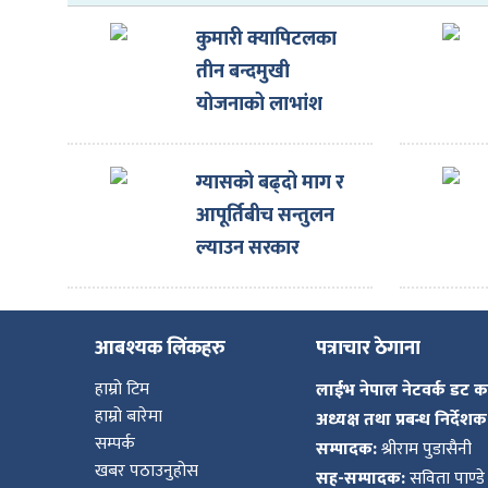
कुमारी क्यापिटलका
तीन बन्दमुखी
योजनाको लाभांश
घोषणा
ग्यासको बढ्दो माग र
आपूर्तिबीच सन्तुलन
ल्याउन सरकार
प्रयासरतः उद्योगमन्त्री
आबश्यक लिंकहरु
पत्राचार ठेगाना
हाम्रो टिम
लाईभ नेपाल नेटवर्क डट 
हाम्रो बारेमा
अध्यक्ष तथा प्रबन्ध निर्देशक
सम्पर्क
सम्पादक:
श्रीराम पुडासैनी
खबर पठाउनुहोस
सह-सम्पादक:
सविता पाण्डे