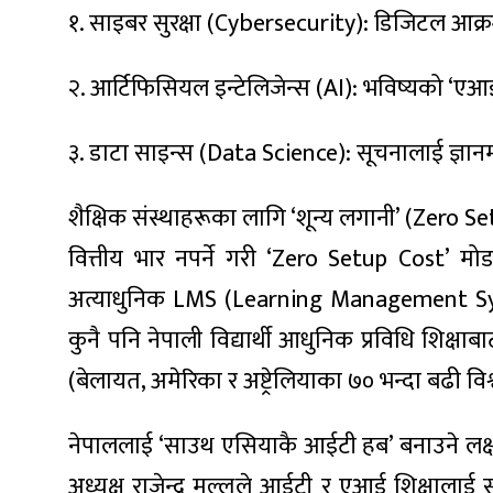
ित्य
१. साइबर सुरक्षा (Cybersecurity): डिजिटल आक्रमणब
र
२. आर्टिफिसियल इन्टेलिजेन्स (AI): भविष्यको ‘एआ
३. डाटा साइन्स (Data Science): सूचनालाई ज्ञानम
्रिका
शैक्षिक संस्थाहरूका लागि ‘शून्य लगानी’ (Zero
वित्तीय भार नपर्ने गरी ‘Zero Setup Cost’ मो
ाज
अत्याधुनिक LMS (Learning Management Syst
कुनै पनि नेपाली विद्यार्थी आधुनिक प्रविधि शिक्षाबा
(बेलायत, अमेरिका र अष्ट्रेलियाका ७० भन्दा बढी विश्
नेपाललाई ‘साउथ एसियाकै आईटी हब’ बनाउने लक्ष्य
अध्यक्ष राजेन्द्र मल्लले आईटी र एआई शिक्षालाई स