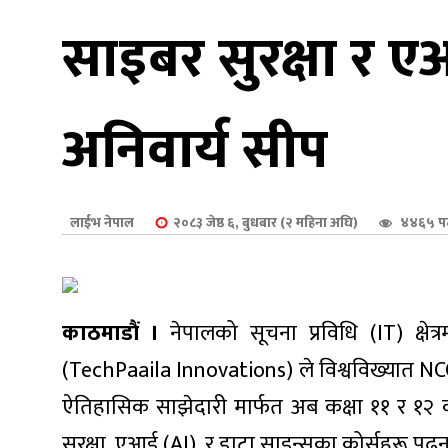
शुपालन
साइबर सुरक्षा र ए
अनिवार्य सीप
लाईभ नेपाल
२०८३ जेष्ठ ६, बुधबार (२ महिना अघि)
४४६५ प
काठमाडौं ।
नेपालको सूचना प्रविधि (IT) क्षे
जन
(TechPaaila Innovations) ले विश्वविख्यात 
ऐतिहासिक साझेदारी मार्फत अब कक्षा ११ र १२ का ने
सुरक्षा, एआई (AI), र डाटा साइन्सका कोर्सहरू पढ्