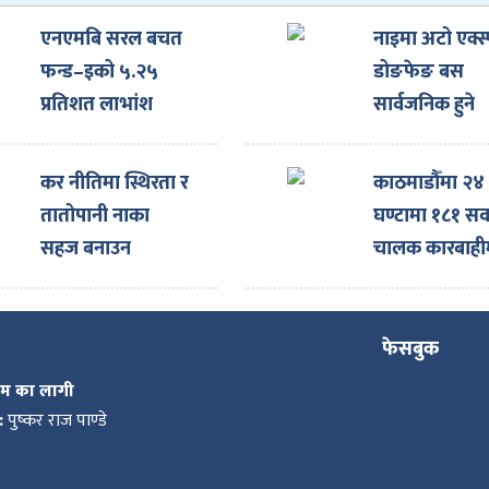
एनएमबि सरल बचत
नाइमा अटो एक्स्
फन्ड–इको ५.२५
डोङफेङ बस
प्रतिशत लाभांश
सार्वजनिक हुने
घोषणा
कर नीतिमा स्थिरता र
काठमाडौँमा २४
तातोपानी नाका
घण्टामा १८१ सव
सहज बनाउन
चालक कारबाही
नाइमाको माग,
एक्स्पोका लागि
ल्याइएका दर्जनौँ
फेसबुक
गाडी नाकामै रोकिए
कम का लागी
:
पुष्कर राज पाण्डे