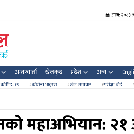
आज: २०८३ श्
अन्तरवार्ता
खेलकुद
प्रदेश
अन्य
Engl
कोभिड–१९
कोरोना भाइरस
खेल समाचार
परीक्षा बोर्ड
नको महाअभियान: २१ औ