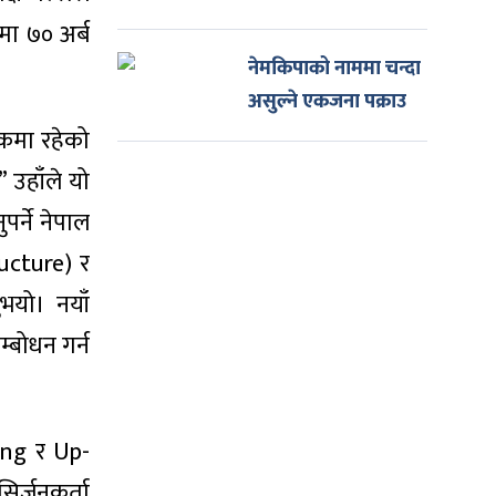
मा ७० अर्ब
नेमकिपाको नाममा चन्दा
असुल्ने एकजना पक्राउ
लुकमा रहेको
” उहाँले यो
ुपर्ने नेपाल
ructure) र
भयो। नयाँ
्बोधन गर्न
ing र Up-
िर्जनकर्ता