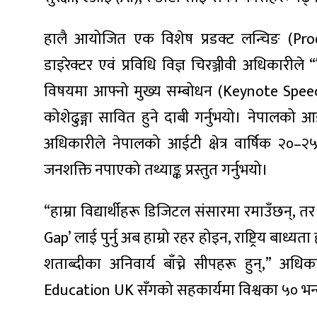
हालै आयोजित एक विशेष प्रडक्ट लन्चिङ (Pr
डाइरेक्टर एवं प्रविधि विज्ञ चिरञ्जीवी अधिकारील
विषयमा आफ्नो मुख्य सम्बोधन (Keynote Speech)
ा
कोशेढुङ्गा सावित हुने दाबी गर्नुभयो। नेपालको आईट
अधिकारीले नेपालको आईटी क्षेत्र वार्षिक २०–२५
जनशक्ति नपाएको तथ्याङ्क प्रस्तुत गर्नुभयो।
ी
“हाम्रा विद्यार्थीहरू डिजिटल संसारमा रमाउँछन्, 
ियो
Gap’ लाई पुर्नु अब हाम्रो रहर होइन, राष्ट्रिय बाध
शताब्दीका अनिवार्य बाँच्ने सीपहरू हुन्,” अधि
 बिशेष
Education UK सँगको सहकार्यमा विश्वका ५० भन्दा ब