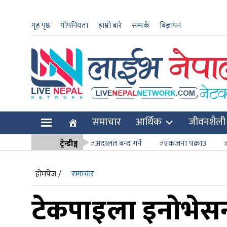
गृह पृष्ठ
गोपनियता
हाम्रो बारे
सम्पर्क
बिज्ञापन
ार
समाचार
आर्थिक
जीवनशैली
ि
ट्रेन्डीङ्ग
अदालत बन्द गर्ने
एकजना पक्राउ
सर्वोच्च अदाल
होमपेज /
समाचार
टेकपाइला इनोभेस