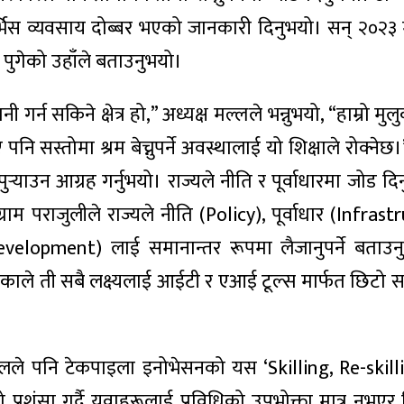
भिस व्यवसाय दोब्बर भएको जानकारी दिनुभयो। सन् २०२३ 
्ब पुगेको उहाँले बताउनुभयो।
ी गर्न सकिने क्षेत्र हो,” अध्यक्ष मल्लले भन्नुभयो, “हाम्रो मु
ि सस्तोमा श्रम बेच्नुपर्ने अवस्थालाई यो शिक्षाले रोक्नेछ।
ि पुर्‍याउन आग्रह गर्नुभयो। राज्यले नीति र पूर्वाधारमा जोड दिन
राम पराजुलीले राज्यले नीति (Policy), पूर्वाधार (Infrast
opment) लाई समानान्तर रूपमा लैजानुपर्ने बताउनु
एकाले ती सबै लक्ष्यलाई आईटी र एआई टूल्स मार्फत छिटो सम
े पनि टेकपाइला इनोभेसनको यस ‘Skilling, Re-skill
रशंसा गर्दै युवाहरूलाई प्रविधिको उपभोक्ता मात्र नभएर स