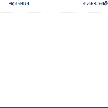
सहज बनाउन
चालक कारबाही
नाइमाको माग,
एक्स्पोका लागि
ल्याइएका दर्जनौँ
गाडी नाकामै रोकिए