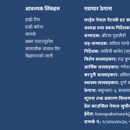
आबश्यक लिंकहरु
पत्राचार ठेगाना
हाम्रो टिम
लाईभ नेपाल नेटवर्क डट 
हाम्रो बारेमा
अध्यक्ष तथा प्रबन्ध निर्देशक
सम्पर्क
सम्पादक:
श्रीराम पुडासैनी
खबर पठाउनुहोस
सह-सम्पादक:
सविता पाण्डे
सामाजीक संजाल तिर
निर्देशक:
सावित्री बस्नेत (सव
बिज्ञापनको लागी
विशेष सल्लाहकार:
रुद्र क
आर्थिक सल्लाहकार:
गणेश 
कानूनी सल्लाहकार:
अधिवक्
स्वास्थ्य सल्लाहकार:
दुर्गा 
ठेगाना:
बसुन्धारा-३, काठमाड
सूचना तथा प्रसारण बिभाग द
प्रेस काउन्सिल नेपाल सुची
ईमेल:
livenepalnetwor
सम्पर्क नं.:
९८४१७४१७३७, 