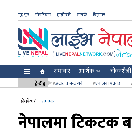
गृह पृष्ठ
गोपनियता
हाम्रो बारे
सम्पर्क
बिज्ञापन
ार
समाचार
आर्थिक
जीवनशैली
ि
ट्रेन्डीङ्ग
अदालत बन्द गर्ने
एकजना पक्राउ
सर्वोच्च अदाल
होमपेज /
समाचार
नेपालमा टिकटक बन्