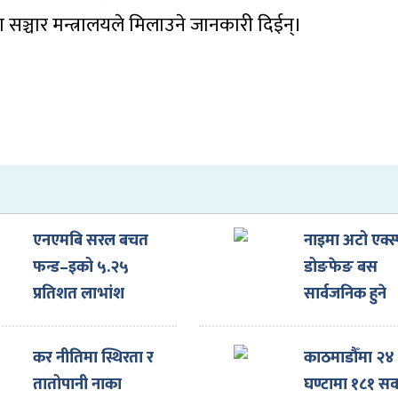
्था सञ्चार मन्त्रालयले मिलाउने जानकारी दिईन्।
एनएमबि सरल बचत
नाइमा अटो एक्स्
फन्ड–इको ५.२५
डोङफेङ बस
प्रतिशत लाभांश
सार्वजनिक हुने
घोषणा
कर नीतिमा स्थिरता र
काठमाडौँमा २४
तातोपानी नाका
घण्टामा १८१ सव