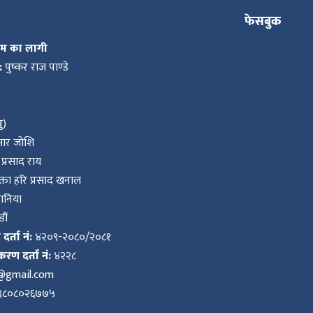
फेसबुक
कम का लागी
:
पुष्कर राज पाण्डे
ु)
ुमार जोशि
प्रसाद राय
ता हरि प्रसाद खनाल
वानिया
ौं
र्ता नं:
४२०९-२०८०/२०८१
करण दर्ता नं:
४२२८
k@gmail.com
९८०८०२६७७५