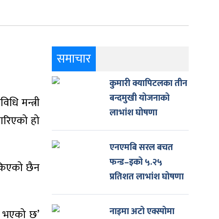
समाचार
कुमारी क्यापिटलका तीन
बन्दमुखी योजनाको
िधि मन्त्री
लाभांश घोषणा
 गरिएको हो
एनएमबि सरल बचत
फन्ड–इको ५.२५
ोकिएको छैन
प्रतिशत लाभांश घोषणा
नाइमा अटो एक्स्पोमा
णय भएको छ’