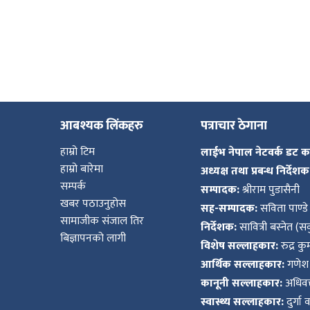
आबश्यक लिंकहरु
पत्राचार ठेगाना
हाम्रो टिम
लाईभ नेपाल नेटवर्क डट 
हाम्रो बारेमा
अध्यक्ष तथा प्रबन्ध निर्देशक
सम्पर्क
सम्पादक:
श्रीराम पुडासैनी
खबर पठाउनुहोस
सह-सम्पादक:
सविता पाण्डे
सामाजीक संजाल तिर
निर्देशक:
सावित्री बस्नेत (सव
बिज्ञापनको लागी
विशेष सल्लाहकार:
रुद्र क
आर्थिक सल्लाहकार:
गणेश 
कानूनी सल्लाहकार:
अधिवक्
स्वास्थ्य सल्लाहकार:
दुर्गा 