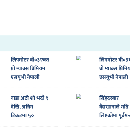
लिपमोटर बी०३एक्स
लिपमोटर बी०३
प्रो म्याक्स प्रिमियम
प्रो म्याक्स प्रिम
एसयूभी नेपाली
एसयूभी नेपाली
बजारमा, मूल्य कति
बजारमा, मूल्य 
?
?
नाडा अटो शो भदौ ९
सिंहदरबार
देखि, अग्रिम
वैद्यखानाले गति
टिकटमा ५०
लिएकोमा पूर्वमन्त
प्रतिशतसम्म छुट
पौडेलबाट खुसी