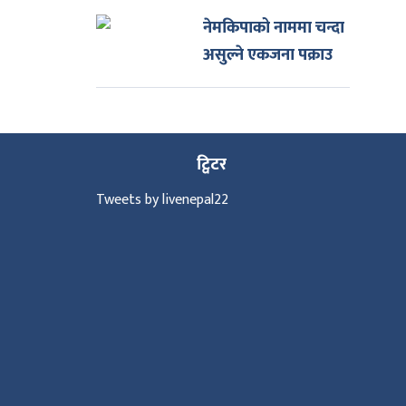
नेमकिपाको नाममा चन्दा
असुल्ने एकजना पक्राउ
ट्विटर
Tweets by livenepal22