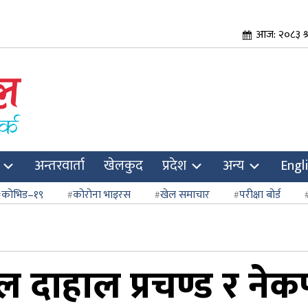
आज: २०८३ श
अन्तरवार्ता
खेलकुद
प्रदेश
अन्य
Engl
कोभिड–१९
कोरोना भाइरस
खेल समाचार
परीक्षा बोर्ड
कमल दाहाल प्रचण्ड र ने