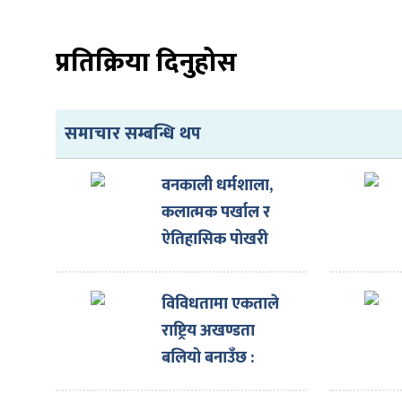
प्रतिक्रिया दिनुहोस
ा
समाचार सम्बन्धि थप
वनकाली धर्मशाला,
कलात्मक पर्खाल र
ी
ऐतिहासिक पोखरी
पुनर्निर्माण
ियो
शिलान्यास
विविधतामा एकताले
राष्ट्रिय अखण्डता
बलियो बनाउँछ :
 बिशेष
राष्ट्रपति