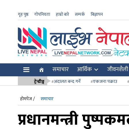
गृह पृष्ठ
गोपनियता
हाम्रो बारे
सम्पर्क
बिज्ञापन
ार
समाचार
आर्थिक
जीवनशैली
ि
ट्रेन्डीङ्ग
अदालत बन्द गर्ने
एकजना पक्राउ
सर्वोच्च अदाल
होमपेज /
समाचार
प्रधानमन्त्री पुष्प