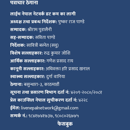
पत्राचार ठेगाना
लाईभ नेपाल नेटवर्क डट कम का लागी
अध्यक्ष तथा प्रबन्ध निर्देशक:
पुष्कर राज पाण्डे
सम्पादक:
श्रीराम पुडासैनी
सह-सम्पादक:
सविता पाण्डे
निर्देशक:
सावित्री बस्नेत (सवु)
विशेष सल्लाहकार:
रुद्र कुमार जोशि
आर्थिक सल्लाहकार:
गणेश प्रसाद राय
कानूनी सल्लाहकार:
अधिवक्ता हरि प्रसाद खनाल
स्वास्थ्य सल्लाहकार:
दुर्गा वानिया
ठेगाना:
बसुन्धारा-३, काठमाडौं
सूचना तथा प्रसारण बिभाग दर्ता नं:
४२०९-२०८०/२०८१
प्रेस काउन्सिल नेपाल सुचीकरण दर्ता नं:
४२२८
ईमेल:
livenepalnetwork@gmail.com
सम्पर्क नं.:
९८४१७४१७३७, ९८०८०२६७७५
फेसबुक