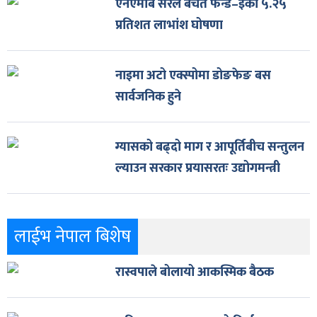
एनएमबि सरल बचत फन्ड–इको ५.२५
प्रतिशत लाभांश घोषणा
नाइमा अटो एक्स्पोमा डोङफेङ बस
सार्वजनिक हुने
ग्यासको बढ्दो माग र आपूर्तिबीच सन्तुलन
ल्याउन सरकार प्रयासरतः उद्योगमन्त्री
लाईभ नेपाल बिशेष
रास्वपाले बोलायो आकस्मिक बैठक