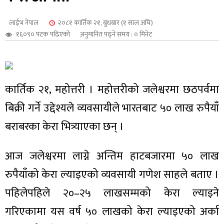
शुपालन
लाईभ नेपाल
२०८१ कार्तिक २१, बुधबार (१ साल अघि)
१६०९० पटक पढिएको
अनुमानित पढ्ने समय : ० मिनेट
कार्तिक २१, महोत्तरी । महोत्तरीको जलेश्वरमा छठपर्वमा
बिक्री गर्ने उद्देश्यले व्यवसायीले भारतबाट ५० लाख रुपैयाँ
बराबरका केरा भित्र्याएका छन् ।
आज जलेश्वरमा लाग्ने अन्तिम हाटबजारमा ५० लाख
जन
रुपैयाँको केरा ल्याइएको व्यवसायी गणेश साहले बताए ।
पहिलेपहिले २०–२५ लाखसम्मको केरा ल्याइने
गरिएकामा यस वर्ष ५० लाखको केरा ल्याइएको अर्का