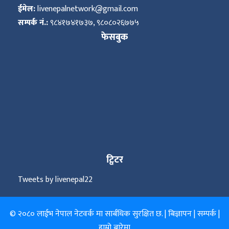
ईमेल:
livenepalnetwork@gmail.com
सम्पर्क नं.:
९८४१७४१७३७, ९८०८०२६७७५
फेसबुक
ट्विटर
Tweets by livenepal22
© २०८० लाईभ नेपाल नेटवर्क मा सार्बधिक सुरक्षित छ. |
बिज्ञापन
|
सम्पर्क
|
हाम्रो बारेमा