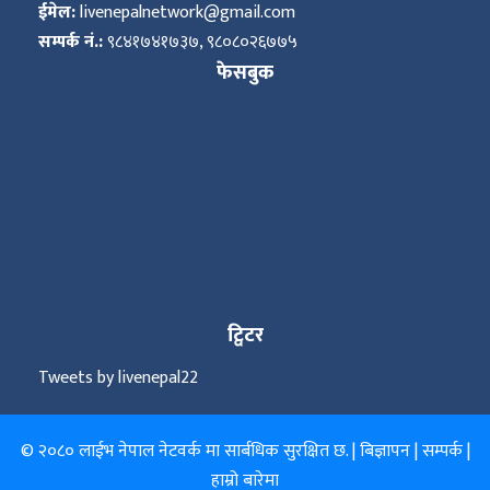
ईमेल:
livenepalnetwork@gmail.com
सम्पर्क नं.:
९८४१७४१७३७, ९८०८०२६७७५
फेसबुक
ट्विटर
Tweets by livenepal22
© २०८० लाईभ नेपाल नेटवर्क मा सार्बधिक सुरक्षित छ. |
बिज्ञापन
|
सम्पर्क
|
हाम्रो बारेमा