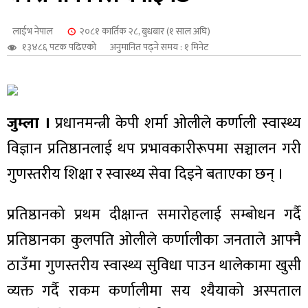
शुपालन
लाईभ नेपाल
२०८१ कार्तिक २८, बुधबार (१ साल अघि)
१३४८६ पटक पढिएको
अनुमानित पढ्ने समय : १ मिनेट
जुम्ला ।
प्रधानमन्त्री केपी शर्मा ओलीले कर्णाली स्वास्थ्य
विज्ञान प्रतिष्ठानलाई थप प्रभावकारीरूपमा सञ्चालन गरी
गुणस्तरीय शिक्षा र स्वास्थ्य सेवा दिइने बताएका छन् ।
प्रतिष्ठानको प्रथम दीक्षान्त समारोहलाई सम्बोधन गर्दै
जन
प्रतिष्ठानका कुलपति ओलीले कर्णालीका जनताले आफ्नै
ठाउँमा गुणस्तरीय स्वास्थ्य सुविधा पाउन थालेकामा खुसी
व्यक्त गर्दै राकम कर्णालीमा सय श्यैयाको अस्पताल