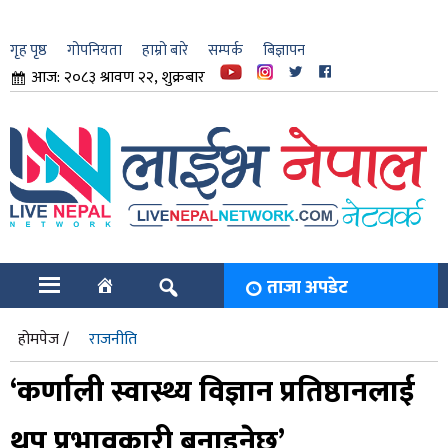
गृह पृष्ठ
गोपनियता
हाम्रो बारे
सम्पर्क
बिज्ञापन
आज: २०८३ श्रावण २२, शुक्रबार
ार
ि
ताजा अपडेट
होमपेज /
राजनीति
‘कर्णाली स्वास्थ्य विज्ञान प्रतिष्ठानलाई
थप प्रभावकारी बनाइनेछ’