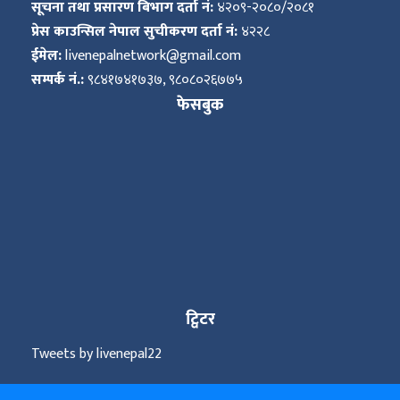
सूचना तथा प्रसारण बिभाग दर्ता नं:
४२०९-२०८०/२०८१
प्रेस काउन्सिल नेपाल सुचीकरण दर्ता नं:
४२२८
ईमेल:
livenepalnetwork@gmail.com
सम्पर्क नं.:
९८४१७४१७३७, ९८०८०२६७७५
फेसबुक
ट्विटर
Tweets by livenepal22