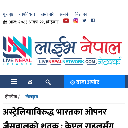
गृह पृष्ठ
गोपनियता
हाम्रो बारे
सम्पर्क
बिज्ञापन
आज: २०८३ श्रावण २१, बिहिबार
ार
ि
ताजा अपडेट
होमपेज /
खेलकुद
अस्ट्रेलियाविरुद्ध भारतका ओपनर
जैसवालको शतक : केएल राहुलसँग