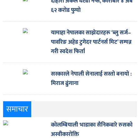
दोहोरो अंकले घट्यो नेप्से, कारोबार ४ अर्ब
६२ करोड पुग्यो
यामाहा नेपालका साझेदारहरू ‘ब्लु सर्ज–
पावरिङ अहेड टुगेदर पार्टनर्स मिट’ सम्पन्न
गरी स्वदेश फिर्ता
सरकारले नेपाली सेनालाई सस्तो बनायो :
मिराज ढुंगाना
समाचार
कोलम्बियाली भाडाका सैनिकबारे रुसको
अस्वीकारोक्ति