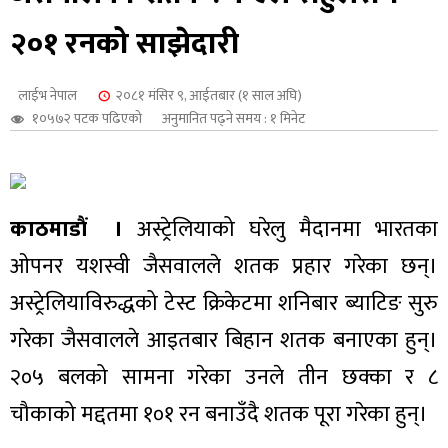
शुपालन
२०१ रनको साझेदारी
लाईभ नेपाल
२०८१ मंसिर ९, आईतबार (१ साल अघि)
१०५७२ पटक पढिएको
अनुमानित पढ्ने समय : १ मिनेट
काठमाडौं ।
अस्ट्रेलियाको घरेलु मैदानमा भारतका
ओपनर यशस्वी जैसवालले शतक प्रहार गरेका छन्।
अस्ट्रेलियाविरुद्धको टेस्ट क्रिकेटमा शनिबार ब्याटिङ सुरु
गरेका जैसवालले आइतबार बिहान शतक बनाएका हुन्।
जन
२०५ बलको सामना गरेका उनले तीन छक्का र ८
चौकाको मद्दतमा १०१ रन बनाउँदै शतक पूरा गरेका हुन्।