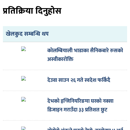
ित्य
प्रतिक्रिया दिनुहोस
र
खेलकुद सम्बन्धि थप
्रिका
कोलम्बियाली भाडाका सैनिकबारे रुसको
अस्वीकारोक्ति
ाज
देउवा साउन २६ गते स्वदेश फर्किँदै
देभको इन्जिनियरिङमा घरको नक्सा
डिजाइन गराउँदा ३३ प्रतिशत छुट