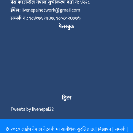
प्रेस काउन्सिल नेपाल सुचीकरण दर्ता नं:
४२२८
ईमेल:
livenepalnetwork@gmail.com
सम्पर्क नं.:
९८४१७४१७३७, ९८०८०२६७७५
फेसबुक
ट्विटर
Tweets by livenepal22
© २०८० लाईभ नेपाल नेटवर्क मा सार्बधिक सुरक्षित छ. |
बिज्ञापन
|
सम्पर्क
|