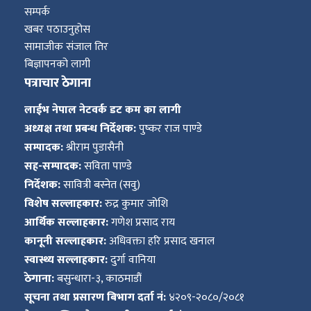
सम्पर्क
खबर पठाउनुहोस
सामाजीक संजाल तिर
बिज्ञापनको लागी
पत्राचार ठेगाना
लाईभ नेपाल नेटवर्क डट कम का लागी
अध्यक्ष तथा प्रबन्ध निर्देशक:
पुष्कर राज पाण्डे
सम्पादक:
श्रीराम पुडासैनी
सह-सम्पादक:
सविता पाण्डे
निर्देशक:
सावित्री बस्नेत (सवु)
विशेष सल्लाहकार:
रुद्र कुमार जोशि
आर्थिक सल्लाहकार:
गणेश प्रसाद राय
कानूनी सल्लाहकार:
अधिवक्ता हरि प्रसाद खनाल
स्वास्थ्य सल्लाहकार:
दुर्गा वानिया
ठेगाना:
बसुन्धारा-३, काठमाडौं
सूचना तथा प्रसारण बिभाग दर्ता नं:
४२०९-२०८०/२०८१