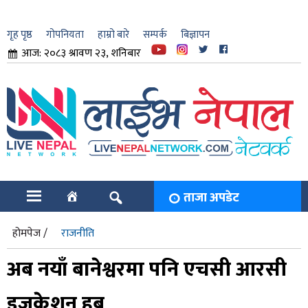
गृह पृष्ठ
गोपनियता
हाम्रो बारे
सम्पर्क
बिज्ञापन
आज: २०८३ श्रावण २३, शनिबार
ार
ि
ताजा अपडेट
होमपेज /
राजनीति
अब नयाँ बानेश्वरमा पनि एचसी आरसी
इजुकेशन हब