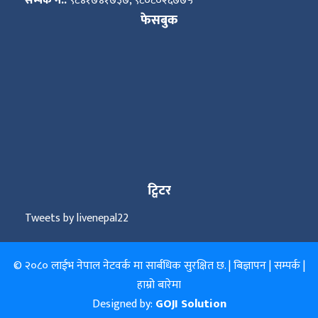
सम्पर्क नं.:
९८४१७४१७३७, ९८०८०२६७७५
फेसबुक
ट्विटर
Tweets by livenepal22
© २०८० लाईभ नेपाल नेटवर्क मा सार्बधिक सुरक्षित छ. |
बिज्ञापन
|
सम्पर्क
|
हाम्रो बारेमा
Designed by:
GOJI Solution