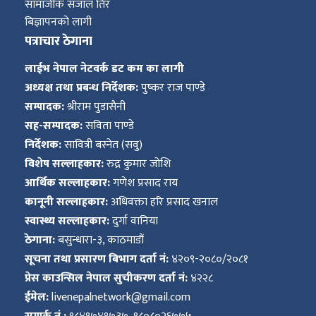
सामाजीक संजाल तिर
बिज्ञापनको लागी
पत्राचार ठेगाना
लाईभ नेपाल नेटवर्क डट कम का लागी
अध्यक्ष तथा प्रबन्ध निर्देशक:
पुष्कर राज पाण्डे
सम्पादक:
श्रीराम पुडासैनी
सह-सम्पादक:
सविता पाण्डे
निर्देशक:
सावित्री बस्नेत (सवु)
विशेष सल्लाहकार:
रुद्र कुमार जोशि
आर्थिक सल्लाहकार:
गणेश प्रसाद राय
कानूनी सल्लाहकार:
अधिवक्ता हरि प्रसाद खनाल
स्वास्थ्य सल्लाहकार:
दुर्गा वानिया
ठेगाना:
बसुन्धारा-३, काठमाडौं
सूचना तथा प्रसारण बिभाग दर्ता नं:
४२०९-२०८०/२०८१
प्रेस काउन्सिल नेपाल सुचीकरण दर्ता नं:
४२२८
ईमेल:
livenepalnetwork@gmail.com