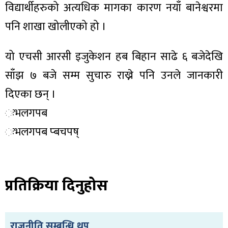
ित्य
विद्यार्थीहरुको अत्यधिक मागका कारण नयाँ बानेश्वरमा
र
पनि शाखा खोलीएको हो ।
यो एचसी आरसी इजुकेशन हब बिहान साढे ६ बजेदेखि
्रिका
साँझ ७ बजे सम्म सुचारु राख्ने पनि उनले जानकारी
दिएका छन् ।
ःभलगपब
ःभलगपब प्बचपष्
ाज
प्रतिक्रिया दिनुहोस
राजनीति सम्बन्धि थप