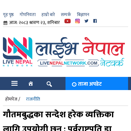
गृह पृष्ठ
गोपनियता
हाम्रो बारे
सम्पर्क
बिज्ञापन
आज: २०८३ श्रावण २३, शनिबार
ार
ि
ताजा अपडेट
होमपेज /
राजनीति
गौतमबुद्धका सन्देश हरेक व्यक्तिका
लागि उपयोगी छन् : पूर्वराष्ट्रपति डा