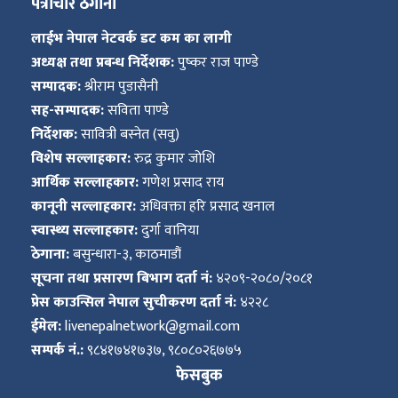
पत्राचार ठेगाना
लाईभ नेपाल नेटवर्क डट कम का लागी
अध्यक्ष तथा प्रबन्ध निर्देशक:
पुष्कर राज पाण्डे
सम्पादक:
श्रीराम पुडासैनी
सह-सम्पादक:
सविता पाण्डे
निर्देशक:
सावित्री बस्नेत (सवु)
विशेष सल्लाहकार:
रुद्र कुमार जोशि
आर्थिक सल्लाहकार:
गणेश प्रसाद राय
कानूनी सल्लाहकार:
अधिवक्ता हरि प्रसाद खनाल
स्वास्थ्य सल्लाहकार:
दुर्गा वानिया
ठेगाना:
बसुन्धारा-३, काठमाडौं
सूचना तथा प्रसारण बिभाग दर्ता नं:
४२०९-२०८०/२०८१
प्रेस काउन्सिल नेपाल सुचीकरण दर्ता नं:
४२२८
ईमेल:
livenepalnetwork@gmail.com
सम्पर्क नं.:
९८४१७४१७३७, ९८०८०२६७७५
फेसबुक