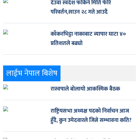
देउवा स्वदेश फर्किने मिति फेरि
परिवर्तन,साउन २८ गते आउदै
काँकरभिट्टा नाकाबाट व्यापार घाटा ४०
प्रतिशतले बढ्यो
लाईभ नेपाल बिशेष
रास्वपाले बोलायो आकस्मिक बैठक
राष्ट्रियसभा अध्यक्ष पदको निर्वाचन आज
हुँदै, कुन उमेदवारले जित्ने सम्भावना कति?