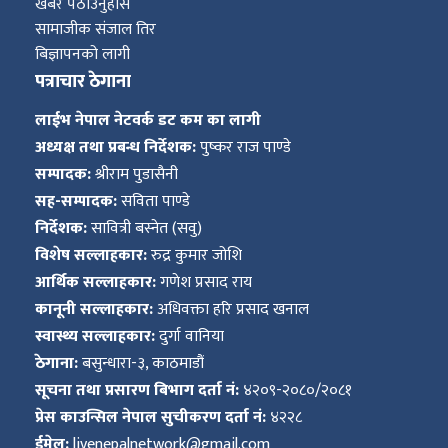
खबर पठाउनुहोस
सामाजीक संजाल तिर
बिज्ञापनको लागी
पत्राचार ठेगाना
लाईभ नेपाल नेटवर्क डट कम का लागी
अध्यक्ष तथा प्रबन्ध निर्देशक:
पुष्कर राज पाण्डे
सम्पादक:
श्रीराम पुडासैनी
सह-सम्पादक:
सविता पाण्डे
निर्देशक:
सावित्री बस्नेत (सवु)
विशेष सल्लाहकार:
रुद्र कुमार जोशि
आर्थिक सल्लाहकार:
गणेश प्रसाद राय
कानूनी सल्लाहकार:
अधिवक्ता हरि प्रसाद खनाल
स्वास्थ्य सल्लाहकार:
दुर्गा वानिया
ठेगाना:
बसुन्धारा-३, काठमाडौं
सूचना तथा प्रसारण बिभाग दर्ता नं:
४२०९-२०८०/२०८१
प्रेस काउन्सिल नेपाल सुचीकरण दर्ता नं:
४२२८
ईमेल:
livenepalnetwork@gmail.com