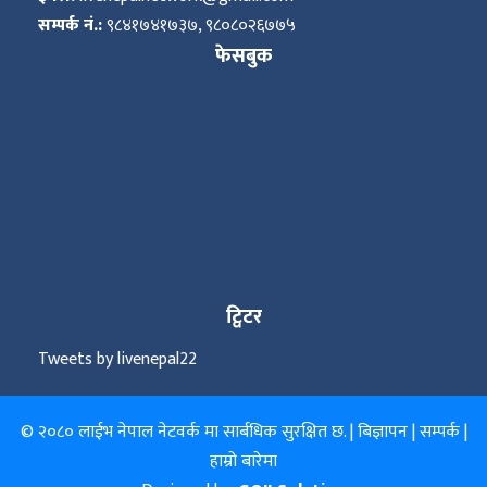
सम्पर्क नं.:
९८४१७४१७३७, ९८०८०२६७७५
फेसबुक
ट्विटर
Tweets by livenepal22
© २०८० लाईभ नेपाल नेटवर्क मा सार्बधिक सुरक्षित छ. |
बिज्ञापन
|
सम्पर्क
|
हाम्रो बारेमा