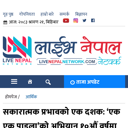
गृह पृष्ठ
गोपनियता
हाम्रो बारे
सम्पर्क
बिज्ञापन
आज: २०८३ श्रावण २१, बिहिबार
ार
ि
ताजा अपडेट
होमपेज /
आर्थिक
सकारात्मक प्रभावको एक दशक: ‘एक
एक पाइला’को अभियान १०औँ वर्षमा