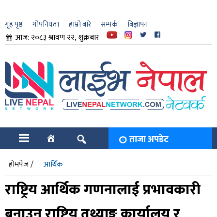
गृह पृष्ठ
गोपनियता
हाम्रो बारे
सम्पर्क
बिज्ञापन
आज: २०८३ श्रावण २२, शुक्रबार
ार
ि
ताजा अपडेट
होमपेज /
आर्थिक
राष्ट्रिय आर्थिक गणनालाई प्रभावकारी
बनाउन राष्ट्रिय तथ्याङ्क कार्यालय र