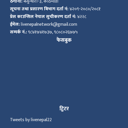
ठेगाना:
बसुन्धारा-३, काठमाडौं
सूचना तथा प्रसारण बिभाग दर्ता नं:
४२०९-२०८०/२०८१
प्रेस काउन्सिल नेपाल सुचीकरण दर्ता नं:
४२२८
ईमेल:
livenepalnetwork@gmail.com
सम्पर्क नं.:
९८४१७४१७३७, ९८०८०२६७७५
फेसबुक
ट्विटर
Tweets by livenepal22