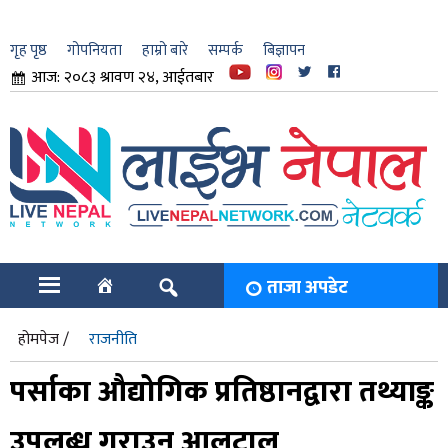
गृह पृष्ठ
गोपनियता
हाम्रो बारे
सम्पर्क
बिज्ञापन
आज: २०८३ श्रावण २४, आईतबार
ार
ि
ताजा अपडेट
होमपेज /
राजनीति
पर्साका औद्योगिक प्रतिष्ठानद्वारा तथ्याङ्क
उपलब्ध गराउन आलटाल