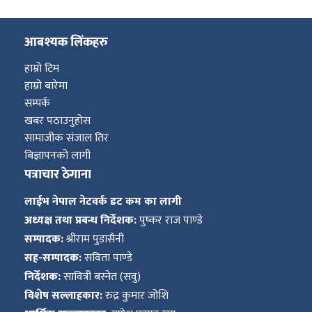
आबश्यक लिंकहरु
हाम्रो टिम
हाम्रो बारेमा
सम्पर्क
खबर पठाउनुहोस
सामाजीक संजाल तिर
बिज्ञापनको लागी
पत्राचार ठेगाना
लाईभ नेपाल नेटवर्क डट कम का लागी
अध्यक्ष तथा प्रबन्ध निर्देशक:
पुष्कर राज पाण्डे
सम्पादक:
श्रीराम पुडासैनी
सह-सम्पादक:
सविता पाण्डे
निर्देशक:
सावित्री बस्नेत (सवु)
विशेष सल्लाहकार:
रुद्र कुमार जोशि