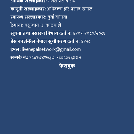
आर्थिक सल्लाहकार:
गणेश प्रसाद राय
कानूनी सल्लाहकार:
अधिवक्ता हरि प्रसाद खनाल
स्वास्थ्य सल्लाहकार:
दुर्गा वानिया
ठेगाना:
बसुन्धारा-३, काठमाडौं
सूचना तथा प्रसारण बिभाग दर्ता नं:
४२०९-२०८०/२०८१
प्रेस काउन्सिल नेपाल सुचीकरण दर्ता नं:
४२२८
ईमेल:
livenepalnetwork@gmail.com
सम्पर्क नं.:
९८४१७४१७३७, ९८०८०२६७७५
फेसबुक