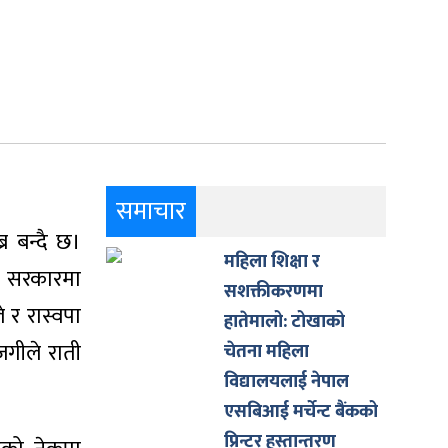
समाचार
र बन्दै छ।
महिला शिक्षा र
ुन सरकारमा
सशक्तीकरणमा
 र रास्वपा
हातेमालो: टोखाको
जगीले राती
चेतना महिला
विद्यालयलाई नेपाल
एसबिआई मर्चेन्ट बैंकको
प्रिन्टर हस्तान्तरण