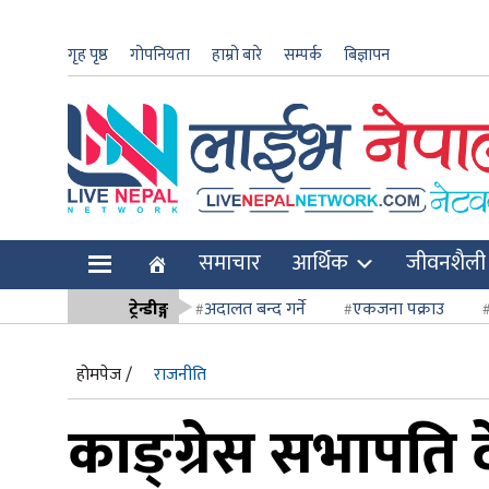
गृह पृष्ठ
गोपनियता
हाम्रो बारे
सम्पर्क
बिज्ञापन
ार
समाचार
आर्थिक
जीवनशैली
ि
ट्रेन्डीङ्ग
अदालत बन्द गर्ने
एकजना पक्राउ
सर्वोच्च अदाल
होमपेज /
राजनीति
काङ्ग्रेस सभापति द