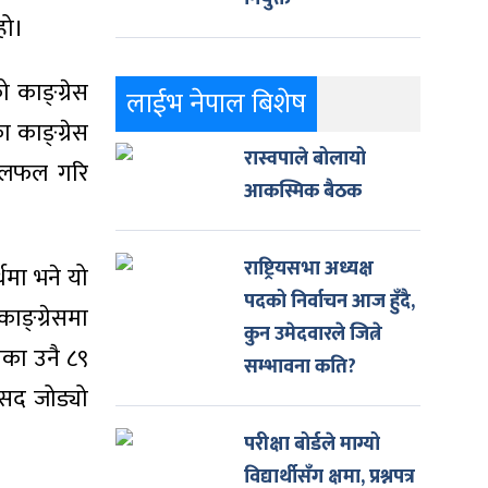
हो।
काङ्ग्रेस
लाईभ नेपाल बिशेष
 काङ्ग्रेस
रास्वपाले बोलायो
 छलफल गरि
आकस्मिक बैठक
राष्ट्रियसभा अध्यक्ष
थमा भने यो
पदको निर्वाचन आज हुँदै,
ाङ्ग्रेसमा
कुन उमेदवारले जित्ने
सका उनै ८९
सम्भावना कति?
ंसद जोड्यो
परीक्षा बोर्डले माग्यो
विद्यार्थीसँग क्षमा, प्रश्नपत्र