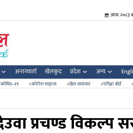
आज: २०८३ श्
अन्तरवार्ता
खेलकुद
प्रदेश
अन्य
Engl
कोभिड–१९
कोरोना भाइरस
खेल समाचार
परीक्षा बोर्ड
ेउवा प्रचण्ड विकल्प स