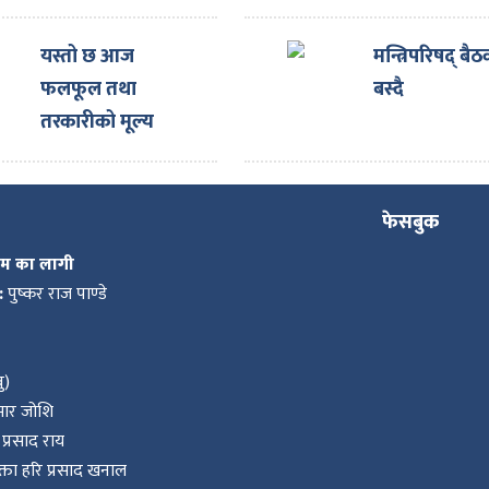
सञ्चालनमा
यस्तो छ आज
मन्त्रिपरिषद् बै
फलफूल तथा
बस्दै
तरकारीको मूल्य
फेसबुक
कम का लागी
:
पुष्कर राज पाण्डे
ु)
ुमार जोशि
प्रसाद राय
ता हरि प्रसाद खनाल