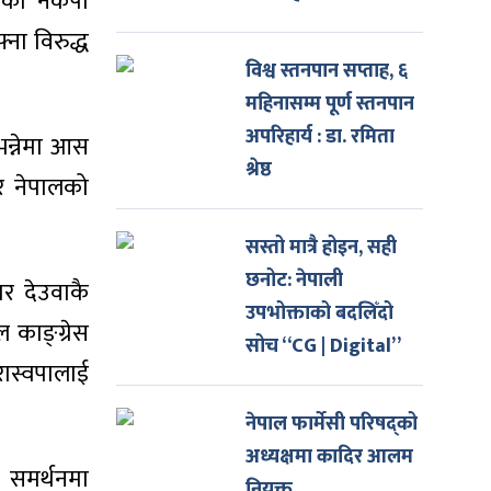
एको नेकपा
ना विरुद्ध
विश्व स्तनपान सप्ताह, ६
महिनासम्म पूर्ण स्तनपान
अपरिहार्य : डा. रमिता
भन्नेमा आस
श्रेष्ठ
ार नेपालको
सस्तो मात्रै होइन, सही
छनोट: नेपाली
ार देउवाकै
उपभोक्ताको बदलिँदो
 काङ्ग्रेस
सोच “CG | Digital”
रास्वपालाई
नेपाल फार्मेसी परिषद्को
अध्यक्षमा कादिर आलम
ो समर्थनमा
नियुक्त