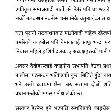
निर्वाचनमा थ्रेसहोल्ड समेत कटाउन नसकेपनि ह
एकीकृत समाजवादी पार्टी भने फेरि पनि प्रचण्डको
अर्को गठबन्धन नबनोस भनेर निकै चतुर्‍याइँका साथ
ा
यता पुरानो गठबन्धनबाट माओवादी बाहेक रहेलपहे
नमारेको काङ्ग्रेस पनि नेपाललाई आफू भन्दा पर
निवास अहिले ३ शिर्ष दलका ३ अध्यक्षहरुको पानी 
अक्सर देख्नेहरुलाई काङ्ग्रेस सभापति देउवा प्रधा
ी
पालोमा गठबन्धन भत्किएको कुरा बितितै हुँदा न
ियो
भने उस्तो ध्यायमा छैन। बरु सत्तामा दोस्रो श
प्रधानमन्त्रीको अफर गर्न थालेको छ।
 बिशेष
सरकार हेरफेर हुने भएपछि रन्थनिएको काङ्ग्रेस