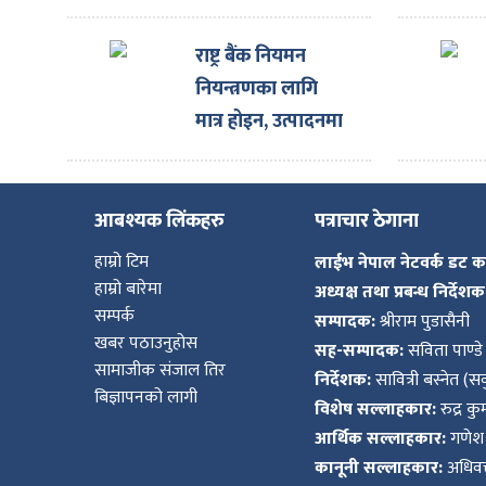
सोच “CG |
Digital”
राष्ट्र बैंक नियमन
नियन्त्रणका लागि
मात्र होइन, उत्पादनमा
सक्रिय हुनुपर्छ :
अर्थमन्त्री वाग्ले
आबश्यक लिंकहरु
पत्राचार ठेगाना
हाम्रो टिम
लाईभ नेपाल नेटवर्क डट 
हाम्रो बारेमा
अध्यक्ष तथा प्रबन्ध निर्देशक
सम्पर्क
सम्पादक:
श्रीराम पुडासैनी
खबर पठाउनुहोस
सह-सम्पादक:
सविता पाण्डे
सामाजीक संजाल तिर
निर्देशक:
सावित्री बस्नेत (सव
बिज्ञापनको लागी
विशेष सल्लाहकार:
रुद्र क
आर्थिक सल्लाहकार:
गणेश 
कानूनी सल्लाहकार:
अधिवक्