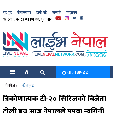
गृह पृष्ठ
गोपनियता
हाम्रो बारे
सम्पर्क
बिज्ञापन
आज: २०८३ श्रावण २२, शुक्रबार
ार
ि
ताजा अपडेट
होमपेज /
खेलकुद
त्रिकोणात्मक टी-२० सिरिजको बिजेता
टोली बन्न आज नेपालले पपुवा न्युगिनी