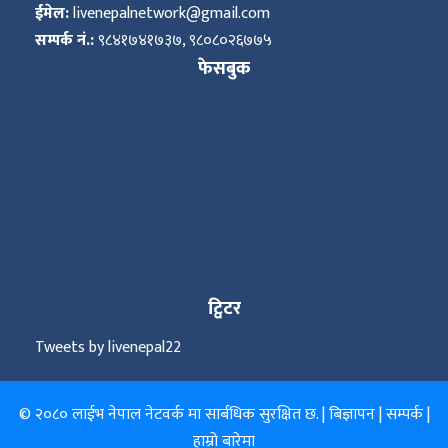
ईमेल:
livenepalnetwork@gmail.com
सम्पर्क नं.:
९८४१७४१७३७, ९८०८०२६७७५
फेसबुक
ट्विटर
Tweets by livenepal22
© २०८० लाईभ नेपाल नेटवर्क मा सार्बधिक सुरक्षित छ. |
बिज्ञापन
|
सम्पर्क
|
हाम्रो बारेमा