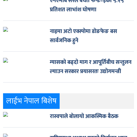
एनएमबि सरल बचत फन्ड–इको ५.२५
प्रतिशत लाभांश घोषणा
नाइमा अटो एक्स्पोमा डोङफेङ बस
सार्वजनिक हुने
ग्यासको बढ्दो माग र आपूर्तिबीच सन्तुलन
ल्याउन सरकार प्रयासरतः उद्योगमन्त्री
लाईभ नेपाल बिशेष
रास्वपाले बोलायो आकस्मिक बैठक