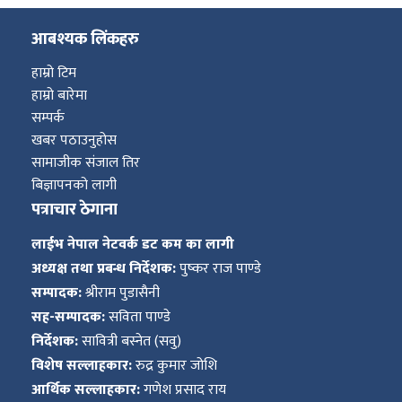
आबश्यक लिंकहरु
हाम्रो टिम
हाम्रो बारेमा
सम्पर्क
खबर पठाउनुहोस
सामाजीक संजाल तिर
बिज्ञापनको लागी
पत्राचार ठेगाना
लाईभ नेपाल नेटवर्क डट कम का लागी
अध्यक्ष तथा प्रबन्ध निर्देशक:
पुष्कर राज पाण्डे
सम्पादक:
श्रीराम पुडासैनी
सह-सम्पादक:
सविता पाण्डे
निर्देशक:
सावित्री बस्नेत (सवु)
विशेष सल्लाहकार:
रुद्र कुमार जोशि
आर्थिक सल्लाहकार:
गणेश प्रसाद राय