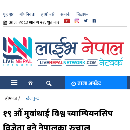
गृह पृष्ठ
गोपनियता
हाम्रो बारे
सम्पर्क
बिज्ञापन
आज: २०८३ श्रावण २२, शुक्रबार
ार
ि
ताजा अपडेट
होमपेज /
खेलकुद
१९ औं मुवांथाई विश्व च्याम्पियनसिप
विजेता बने नेपालका रुचाल