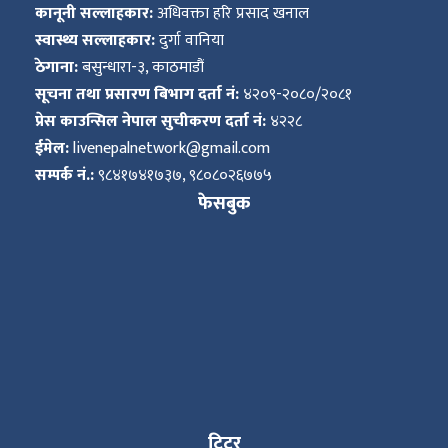
कानूनी सल्लाहकार:
अधिवक्ता हरि प्रसाद खनाल
स्वास्थ्य सल्लाहकार:
दुर्गा वानिया
ठेगाना:
बसुन्धारा-३, काठमाडौं
सूचना तथा प्रसारण बिभाग दर्ता नं:
४२०९-२०८०/२०८१
प्रेस काउन्सिल नेपाल सुचीकरण दर्ता नं:
४२२८
ईमेल:
livenepalnetwork@gmail.com
सम्पर्क नं.:
९८४१७४१७३७, ९८०८०२६७७५
फेसबुक
ट्विटर