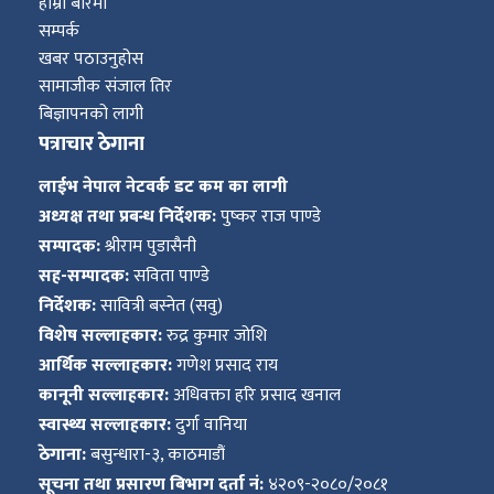
हाम्रो बारेमा
सम्पर्क
खबर पठाउनुहोस
सामाजीक संजाल तिर
बिज्ञापनको लागी
पत्राचार ठेगाना
लाईभ नेपाल नेटवर्क डट कम का लागी
अध्यक्ष तथा प्रबन्ध निर्देशक:
पुष्कर राज पाण्डे
सम्पादक:
श्रीराम पुडासैनी
सह-सम्पादक:
सविता पाण्डे
निर्देशक:
सावित्री बस्नेत (सवु)
विशेष सल्लाहकार:
रुद्र कुमार जोशि
आर्थिक सल्लाहकार:
गणेश प्रसाद राय
कानूनी सल्लाहकार:
अधिवक्ता हरि प्रसाद खनाल
स्वास्थ्य सल्लाहकार:
दुर्गा वानिया
ठेगाना:
बसुन्धारा-३, काठमाडौं
सूचना तथा प्रसारण बिभाग दर्ता नं:
४२०९-२०८०/२०८१