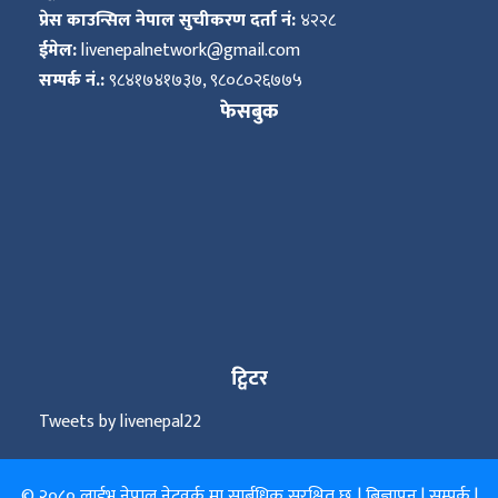
प्रेस काउन्सिल नेपाल सुचीकरण दर्ता नं:
४२२८
ईमेल:
livenepalnetwork@gmail.com
सम्पर्क नं.:
९८४१७४१७३७, ९८०८०२६७७५
फेसबुक
ट्विटर
Tweets by livenepal22
© २०८० लाईभ नेपाल नेटवर्क मा सार्बधिक सुरक्षित छ. |
बिज्ञापन
|
सम्पर्क
|