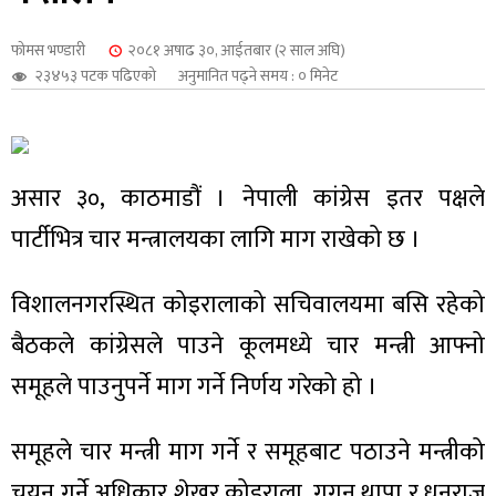
शुपालन
फोमस भण्डारी
२०८१ अषाढ ३०, आईतबार (२ साल अघि)
२३४५३ पटक पढिएको
अनुमानित पढ्ने समय : ० मिनेट
असार ३०, काठमाडौं । नेपाली कांग्रेस इतर पक्षले
पार्टीभित्र चार मन्त्रालयका लागि माग राखेको छ ।
विशालनगरस्थित कोइरालाको सचिवालयमा बसि रहेको
बैठकले कांग्रेसले पाउने कूलमध्ये चार मन्त्री आफ्नो
जन
समूहले पाउनुपर्ने माग गर्ने निर्णय गरेको हो ।
समूहले चार मन्त्री माग गर्ने र समूहबाट पठाउने मन्त्रीको
चयन गर्ने अधिकार शेखर कोइराला, गगन थापा र धनराज