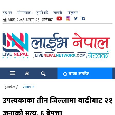
गृह पृष्ठ
गोपनियता
हाम्रो बारे
सम्पर्क
बिज्ञापन
आज: २०८३ श्रावण २३, शनिबार
ार
ि
ताजा अपडेट
होमपेज /
समाचार
उपत्यकाका तीन जिल्लामा बाढीबाट २१
जनाको मृत्यु, ६ बेपत्ता