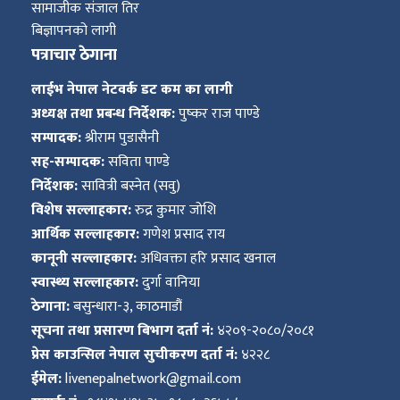
सामाजीक संजाल तिर
बिज्ञापनको लागी
पत्राचार ठेगाना
लाईभ नेपाल नेटवर्क डट कम का लागी
अध्यक्ष तथा प्रबन्ध निर्देशक:
पुष्कर राज पाण्डे
सम्पादक:
श्रीराम पुडासैनी
सह-सम्पादक:
सविता पाण्डे
निर्देशक:
सावित्री बस्नेत (सवु)
विशेष सल्लाहकार:
रुद्र कुमार जोशि
आर्थिक सल्लाहकार:
गणेश प्रसाद राय
कानूनी सल्लाहकार:
अधिवक्ता हरि प्रसाद खनाल
स्वास्थ्य सल्लाहकार:
दुर्गा वानिया
ठेगाना:
बसुन्धारा-३, काठमाडौं
सूचना तथा प्रसारण बिभाग दर्ता नं:
४२०९-२०८०/२०८१
प्रेस काउन्सिल नेपाल सुचीकरण दर्ता नं:
४२२८
ईमेल:
livenepalnetwork@gmail.com