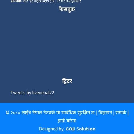
सम्पर्क नं.:
९८४१७४१७३७, ९८०८०२६७७५
फेसबुक
ट्विटर
Tweets by livenepal22
© २०८० लाईभ नेपाल नेटवर्क मा सार्बधिक सुरक्षित छ. |
बिज्ञापन
|
सम्पर्क
|
हाम्रो बारेमा
Designed by:
GOJI Solution