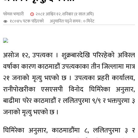
शुपालन
फोमस भण्डारी
२०८१ आश्विन १२, शनिबार (१ साल अघि)
१८०४५ पटक पढिएको
अनुमानित पढ्ने समय : ० मिनेट
असोज १२, उपत्यका । शुक्रबारदेखि परिरहेको अविरल
वर्षाका कारण काठमाडौं उपत्यकाका तीन जिल्लामा मात्र
२१ जनाको मृत्यु भएको छ । उपत्यका प्रहरी कार्यालय,
रानीपोखरीका एसएसपी विनोद घिमिरेका अनुसार,
बाढीमा परेर काठमाडौं र ललितपुरमा ९/९ र भक्तपुरमा ३
जन
जनाको मृत्यु भएको छ ।
घिमिरेका अनुसार, काठमाडौंमा ८, ललितपुरमा ३ र