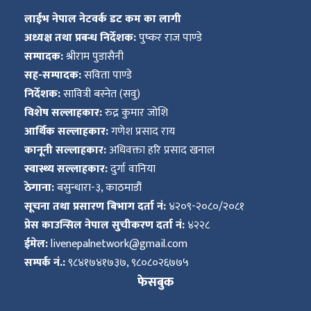
लाईभ नेपाल नेटवर्क डट कम का लागी
अध्यक्ष तथा प्रबन्ध निर्देशक:
पुष्कर राज पाण्डे
सम्पादक:
श्रीराम पुडासैनी
सह-सम्पादक:
सविता पाण्डे
निर्देशक:
सावित्री बस्नेत (सवु)
विशेष सल्लाहकार:
रुद्र कुमार जोशि
आर्थिक सल्लाहकार:
गणेश प्रसाद राय
कानूनी सल्लाहकार:
अधिवक्ता हरि प्रसाद खनाल
स्वास्थ्य सल्लाहकार:
दुर्गा वानिया
ठेगाना:
बसुन्धारा-३, काठमाडौं
सूचना तथा प्रसारण बिभाग दर्ता नं:
४२०९-२०८०/२०८१
प्रेस काउन्सिल नेपाल सुचीकरण दर्ता नं:
४२२८
ईमेल:
livenepalnetwork@gmail.com
सम्पर्क नं.:
९८४१७४१७३७, ९८०८०२६७७५
फेसबुक