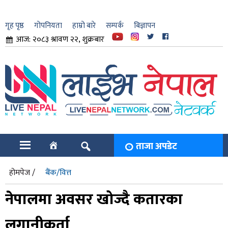
गृह पृष्ठ
गोपनियता
हाम्रो बारे
सम्पर्क
बिज्ञापन
आज: २०८३ श्रावण २२, शुक्रबार
ार
ि
ताजा अपडेट
होमपेज /
बैंक/वित्त
नेपालमा अवसर खोज्दै कतारका
लगानीकर्ता