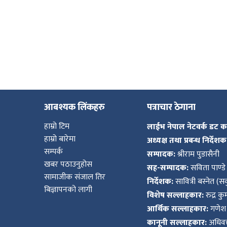
आबश्यक लिंकहरु
पत्राचार ठेगाना
हाम्रो टिम
लाईभ नेपाल नेटवर्क डट 
हाम्रो बारेमा
अध्यक्ष तथा प्रबन्ध निर्देशक
सम्पर्क
सम्पादक:
श्रीराम पुडासैनी
खबर पठाउनुहोस
सह-सम्पादक:
सविता पाण्डे
सामाजीक संजाल तिर
निर्देशक:
सावित्री बस्नेत (सव
बिज्ञापनको लागी
विशेष सल्लाहकार:
रुद्र क
आर्थिक सल्लाहकार:
गणेश 
कानूनी सल्लाहकार:
अधिवक्