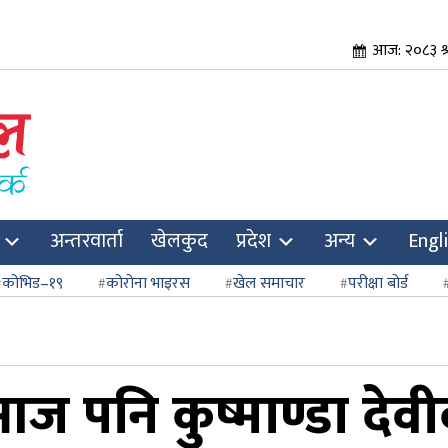
आज: २०८३ श्र
अन्तरवार्ता
खेलकुद
प्रदेश
अन्य
Engl
कोभिड–१९
कोरोना भाइरस
खेल समाचार
परीक्षा बोर्ड
 आज पनि कुष्माण्डा दे