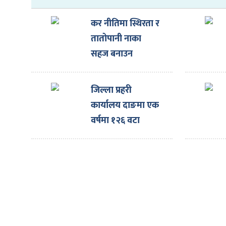
ित्य
र
कर नीतिमा स्थिरता र
तातोपानी नाका
सहज बनाउन
नाइमाको माग,
्रिका
एक्स्पोका लागि
जिल्ला प्रहरी
ल्याइएका दर्जनौँ
कार्यालय दाङमा एक
गाडी नाकामै रोकिए
वर्षमा १२६ वटा
ाज
लागुऔषधका मुद्दा
दर्ता