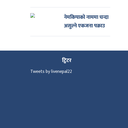
नेमकिपाको नाममा चन्दा
असुल्ने एकजना पक्राउ
ट्विटर
Tweets by livenepal22