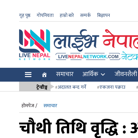
गृह पृष्ठ
गोपनियता
हाम्रो बारे
सम्पर्क
बिज्ञापन
ार
समाचार
आर्थिक
जीवनशैली
ि
ट्रेन्डीङ्ग
अदालत बन्द गर्ने
एकजना पक्राउ
सर्वोच्च अदाल
होमपेज /
समाचार
चौथी तिथि वृद्धि :