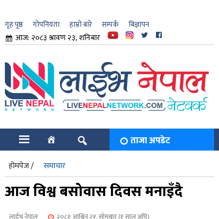
गृह पृष्ठ
गोपनियता
हाम्रो बारे
सम्पर्क
बिज्ञापन
आज: २०८३ श्रावण २३, शनिबार
ार
ि
ताजा अपडेट
होमपेज /
समाचार
आज विश्व बसोवास दिवस मनाइँदै
लाईभ नेपाल
२०८१ आश्विन २१, सोमबार (१ साल अघि)