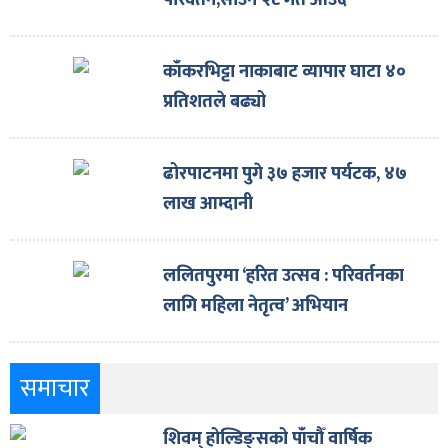
परिवर्तन,साउन २८ गते आउदै
काँकरभिट्टा नाकाबाट व्यापार घाटा ४०
प्रतिशतले बढ्यो
ढोरपाटनमा पुगे ३७ हजार पर्यटक, ४७
लाख आम्दानी
ललितपुरमा ‘हरित उत्सव : परिवर्तनका
लागि महिला नेतृत्व’ अभियान
समाचार
शिवम् होल्डिङ्सको पाँचौँ वार्षिक