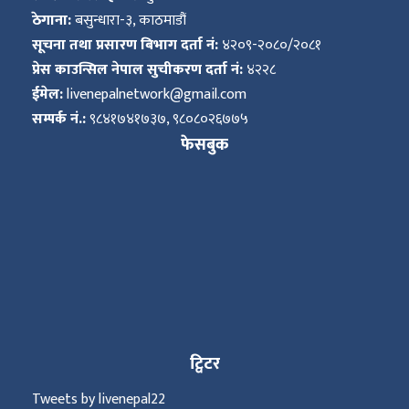
ठेगाना:
बसुन्धारा-३, काठमाडौं
सूचना तथा प्रसारण बिभाग दर्ता नं:
४२०९-२०८०/२०८१
प्रेस काउन्सिल नेपाल सुचीकरण दर्ता नं:
४२२८
ईमेल:
livenepalnetwork@gmail.com
सम्पर्क नं.:
९८४१७४१७३७, ९८०८०२६७७५
फेसबुक
ट्विटर
Tweets by livenepal22