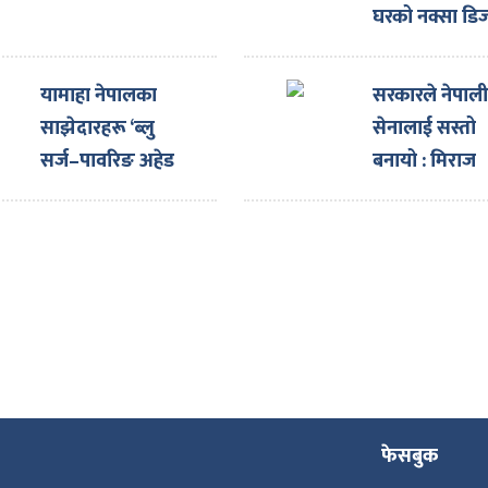
घरको नक्सा डि
गराउँदा ३३ प्रत
छुट
यामाहा नेपालका
सरकारले नेपाल
साझेदारहरू ‘ब्लु
सेनालाई सस्तो
सर्ज–पावरिङ अहेड
बनायो : मिराज
टुगेदर पार्टनर्स मिट’
ढुंगाना
सम्पन्न गरी स्वदेश
फिर्ता
फेसबुक