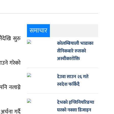
समाचार
ैदेखि सुरु
कोलम्बियाली भाडाका
सैनिकबारे रुसको
अस्वीकारोक्ति
आउने गरेको
देउवा साउन २६ गते
स्वदेश फर्किँदै
नि नलाग्ने
देभको इन्जिनियरिङमा
घरको नक्सा डिजाइन
्चना गर्दै