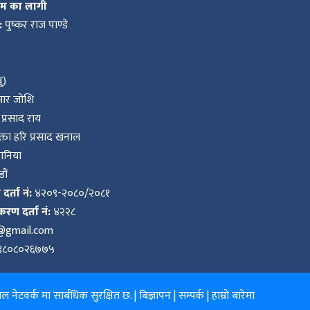
कम का लागी
:
पुष्कर राज पाण्डे
ु)
ुमार जोशि
प्रसाद राय
ता हरि प्रसाद खनाल
वानिया
ौं
र्ता नं:
४२०९-२०८०/२०८१
करण दर्ता नं:
४२२८
k@gmail.com
९८०८०२६७७५
 नेटवर्क मा सार्बधिक सुरक्षित छ. |
बिज्ञापन
|
सम्पर्क
|
हाम्रो बारेमा