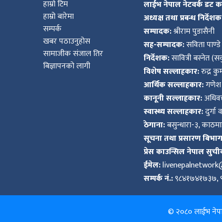
हाम्रो टिम
लाईभ नेपाल नेटवर्क डट 
हाम्रो बारेमा
अध्यक्ष तथा प्रबन्ध निर्देशक
सम्पर्क
सम्पादक:
श्रीराम पुडासैनी
खबर पठाउनुहोस
सह-सम्पादक:
सविता पाण्डे
सामाजीक संजाल तिर
निर्देशक:
सावित्री बस्नेत (सव
बिज्ञापनको लागी
विशेष सल्लाहकार:
रुद्र क
आर्थिक सल्लाहकार:
गणेश 
कानूनी सल्लाहकार:
अधिवक्
स्वास्थ्य सल्लाहकार:
दुर्गा 
ठेगाना:
बसुन्धारा-३, काठमाड
सूचना तथा प्रसारण बिभाग द
प्रेस काउन्सिल नेपाल सुची
ईमेल:
livenepalnetwor
सम्पर्क नं.:
९८४१७४१७३७, 
© २०८० लाईभ नेपाल