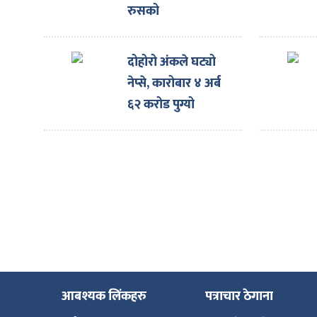
ित्य
रुसको
अस्वीकारोक्ति
र
दोहोरो अंकले घट्यो
नेप्से, कारोबार ४ अर्ब
्रिका
६२ करोड पुग्यो
ाज
आबश्यक लिंकहरु
पत्राचार ठेगाना