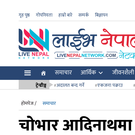
गृह पृष्ठ
गोपनियता
हाम्रो बारे
सम्पर्क
बिज्ञापन
ार
समाचार
आर्थिक
जीवनशैली
ि
ट्रेन्डीङ्ग
अदालत बन्द गर्ने
एकजना पक्राउ
सर्वोच्च अदाल
होमपेज /
समाचार
चोभार आदिनाथमा ए