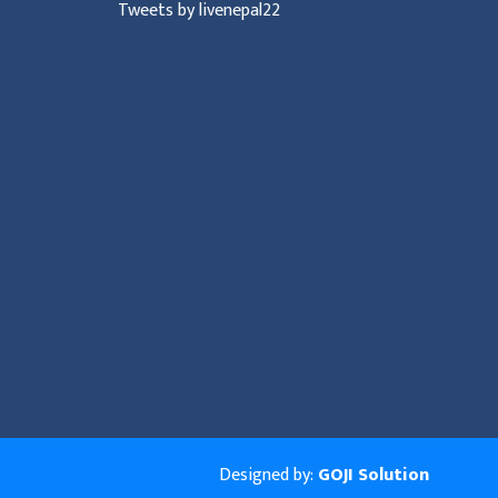
Tweets by livenepal22
Designed by:
GOJI Solution