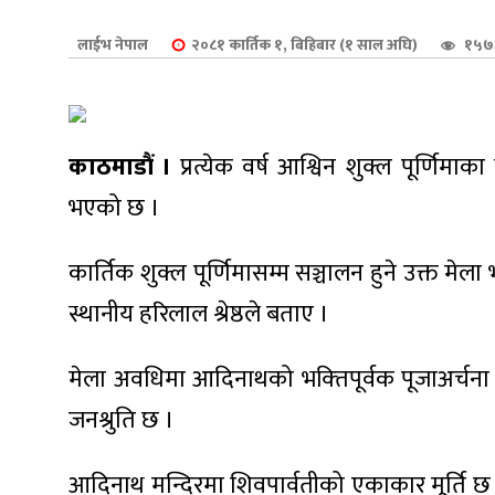
शुपालन
लाईभ नेपाल
२०८१ कार्तिक १, बिहिबार (१ साल अघि)
१५७३
काठमाडौं ।
प्रत्येक वर्ष आश्विन शुक्ल पूर्णिम
भएको छ ।
कार्तिक शुक्ल पूर्णिमासम्म सञ्चालन हुने उक्त मे
स्थानीय हरिलाल श्रेष्ठले बताए ।
मेला अवधिमा आदिनाथको भक्‍तिपूर्वक पूजाअर्चना ग
जन
जनश्रुति छ ।
आदिनाथ मन्दिरमा शिवपार्वतीको एकाकार मूर्ति छ ज