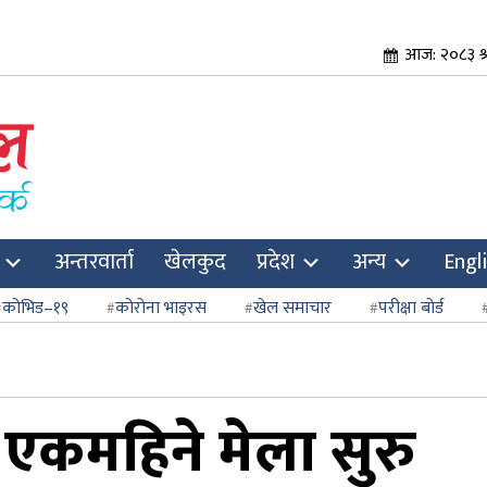
आज: २०८३ श्र
अन्तरवार्ता
खेलकुद
प्रदेश
अन्य
Engl
कोभिड–१९
कोरोना भाइरस
खेल समाचार
परीक्षा बोर्ड
कमहिने मेला सुरु