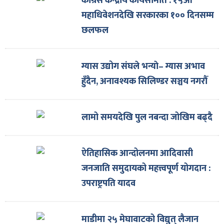
कांग्रेस केन्द्रीय कार्यसमिति : १५औँ
महाधिवेशनदेखि सरकारका १०० दिनसम्म
छलफल
ग्यास उद्योग संघले भन्याे– ग्यास अभाव
हुँदैन, अनावश्यक सिलिण्डर सञ्चय नगरौँ
लामो समयदेखि पुल नबन्दा जोखिम बढ्दै
ऐतिहासिक आन्दोलनमा आदिवासी
जनजाति समुदायको महत्त्वपूर्ण योगदान :
उपराष्ट्रपति यादव
माडीमा २५ मेघावाटको विद्युत् लैजान