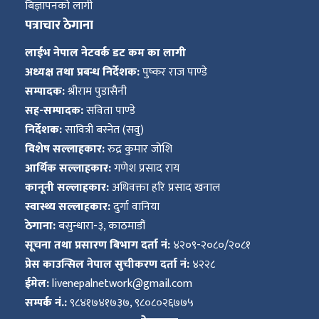
बिज्ञापनको लागी
पत्राचार ठेगाना
लाईभ नेपाल नेटवर्क डट कम का लागी
अध्यक्ष तथा प्रबन्ध निर्देशक:
पुष्कर राज पाण्डे
सम्पादक:
श्रीराम पुडासैनी
सह-सम्पादक:
सविता पाण्डे
निर्देशक:
सावित्री बस्नेत (सवु)
विशेष सल्लाहकार:
रुद्र कुमार जोशि
आर्थिक सल्लाहकार:
गणेश प्रसाद राय
कानूनी सल्लाहकार:
अधिवक्ता हरि प्रसाद खनाल
स्वास्थ्य सल्लाहकार:
दुर्गा वानिया
ठेगाना:
बसुन्धारा-३, काठमाडौं
सूचना तथा प्रसारण बिभाग दर्ता नं:
४२०९-२०८०/२०८१
प्रेस काउन्सिल नेपाल सुचीकरण दर्ता नं:
४२२८
ईमेल:
livenepalnetwork@gmail.com
सम्पर्क नं.:
९८४१७४१७३७, ९८०८०२६७७५