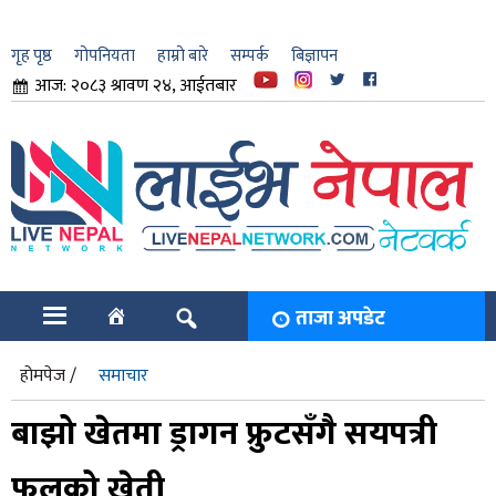
गृह पृष्ठ
गोपनियता
हाम्रो बारे
सम्पर्क
बिज्ञापन
आज: २०८३ श्रावण २४, आईतबार
ार
ि
ताजा अपडेट
होमपेज /
समाचार
बाझो खेतमा ड्रागन फ्रुटसँगै सयपत्री
फूलको खेती