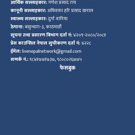
आर्थिक सल्लाहकार:
गणेश प्रसाद राय
कानूनी सल्लाहकार:
अधिवक्ता हरि प्रसाद खनाल
स्वास्थ्य सल्लाहकार:
दुर्गा वानिया
ठेगाना:
बसुन्धारा-३, काठमाडौं
सूचना तथा प्रसारण बिभाग दर्ता नं:
४२०९-२०८०/२०८१
प्रेस काउन्सिल नेपाल सुचीकरण दर्ता नं:
४२२८
ईमेल:
livenepalnetwork@gmail.com
सम्पर्क नं.:
९८४१७४१७३७, ९८०८०२६७७५
फेसबुक