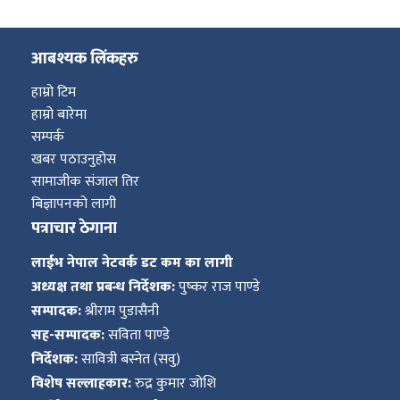
आबश्यक लिंकहरु
हाम्रो टिम
हाम्रो बारेमा
सम्पर्क
खबर पठाउनुहोस
सामाजीक संजाल तिर
बिज्ञापनको लागी
पत्राचार ठेगाना
लाईभ नेपाल नेटवर्क डट कम का लागी
अध्यक्ष तथा प्रबन्ध निर्देशक:
पुष्कर राज पाण्डे
सम्पादक:
श्रीराम पुडासैनी
सह-सम्पादक:
सविता पाण्डे
निर्देशक:
सावित्री बस्नेत (सवु)
विशेष सल्लाहकार:
रुद्र कुमार जोशि