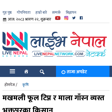
गृह पृष्ठ
गोपनियता
हाम्रो बारे
सम्पर्क
बिज्ञापन
आज: २०८३ श्रावण २२, शुक्रबार
ार
ि
ताजा अपडेट
होमपेज /
कृषि
मखमली फूल टिप्न र माला गाँस्न व्यस्त
भक्तपुरका किसान