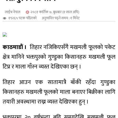
शुपालन
लाईभ नेपाल
२०८१ कार्तिक ७, बुधबार (१ साल अघि)
१९२६५ पटक पढिएको
अनुमानित पढ्ने समय : १ मिनेट
काठमाडौं ।
तिहार नजिकिएसँगै मखमली फूलको पकेट
क्षेत्र मानिने भक्तपुरको गुण्डुका किसानहरु मखमली फूल
टिप्न र माला गाँस्न व्यस्त देखिएका छन् ।
तिहार आउन एक सातामात्रै बाँकी रहँदा गुण्डुका
जन
किसानहरु मखमली फूलको माला बनाएर बिक्रीका लागि
तयारी अवस्थामा राख्न व्यस्त देखिएका हुन् ।
भक्तपुरमा २० वर्षभन्दा बढि समयदेखि मखमली फूल