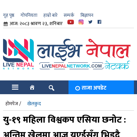
गृह पृष्ठ
गोपनियता
हाम्रो बारे
सम्पर्क
बिज्ञापन
आज: २०८३ श्रावण २३, शनिबार
ार
ि
ताजा अपडेट
होमपेज /
खेलकुद
यु-१९ महिला विश्वकप एसिया छनोट :
अन्तिम खेलमा आज युएईसँग भिड्दै