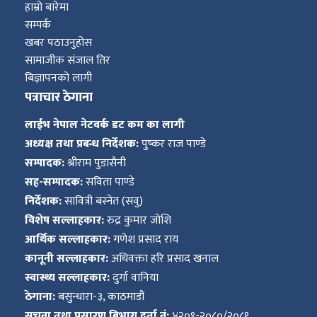
हाम्रो बारेमा
सम्पर्क
खबर पठाउनुहोस
सामाजीक संजाल तिर
बिज्ञापनको लागी
पत्राचार ठेगाना
लाईभ नेपाल नेटवर्क डट कम का लागी
अध्यक्ष तथा प्रबन्ध निर्देशक:
पुष्कर राज पाण्डे
सम्पादक:
श्रीराम पुडासैनी
सह-सम्पादक:
सविता पाण्डे
निर्देशक:
सावित्री बस्नेत (सवु)
विशेष सल्लाहकार:
रुद्र कुमार जोशि
आर्थिक सल्लाहकार:
गणेश प्रसाद राय
कानूनी सल्लाहकार:
अधिवक्ता हरि प्रसाद खनाल
स्वास्थ्य सल्लाहकार:
दुर्गा वानिया
ठेगाना:
बसुन्धारा-३, काठमाडौं
सूचना तथा प्रसारण बिभाग दर्ता नं:
४२०९-२०८०/२०८१