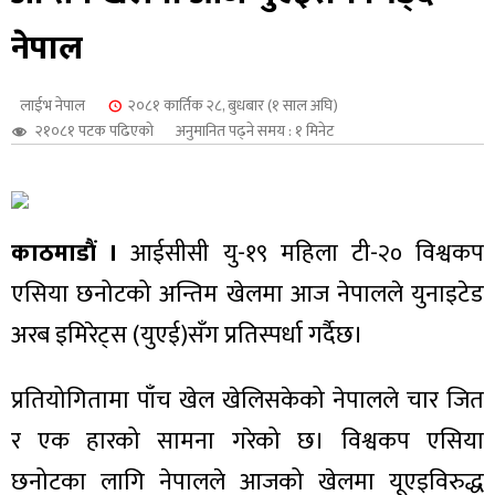
शुपालन
नेपाल
लाईभ नेपाल
२०८१ कार्तिक २८, बुधबार (१ साल अघि)
२१०८१ पटक पढिएको
अनुमानित पढ्ने समय : १ मिनेट
काठमाडौं ।
आईसीसी यु-१९ महिला टी-२० विश्वकप
एसिया छनोटको अन्तिम खेलमा आज नेपालले युनाइटेड
अरब इमिरेट्स (युएई)सँग प्रतिस्पर्धा गर्दैछ।
जन
प्रतियोगितामा पाँच खेल खेलिसकेको नेपालले चार जित
र एक हारको सामना गरेको छ। विश्वकप एसिया
छनोटका लागि नेपालले आजको खेलमा यूएइविरुद्ध