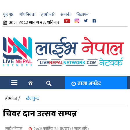
गृह पृष्ठ
गोपनियता
हाम्रो बारे
सम्पर्क
बिज्ञापन
आज: २०८३ श्रावण २३, शनिबार
ार
ि
ताजा अपडेट
होमपेज /
खेलकुद
चिवर दान उत्सव सम्पन्न
लाईभ नेपाल
२०८१ कार्तिक २८, बुधबार (१ साल अघि)