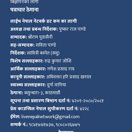
बिज्ञापनको लागी
पत्राचार ठेगाना
लाईभ नेपाल नेटवर्क डट कम का लागी
अध्यक्ष तथा प्रबन्ध निर्देशक:
पुष्कर राज पाण्डे
सम्पादक:
श्रीराम पुडासैनी
सह-सम्पादक:
सविता पाण्डे
निर्देशक:
सावित्री बस्नेत (सवु)
विशेष सल्लाहकार:
रुद्र कुमार जोशि
आर्थिक सल्लाहकार:
गणेश प्रसाद राय
कानूनी सल्लाहकार:
अधिवक्ता हरि प्रसाद खनाल
स्वास्थ्य सल्लाहकार:
दुर्गा वानिया
ठेगाना:
बसुन्धारा-३, काठमाडौं
सूचना तथा प्रसारण बिभाग दर्ता नं:
४२०९-२०८०/२०८१
प्रेस काउन्सिल नेपाल सुचीकरण दर्ता नं:
४२२८
ईमेल:
livenepalnetwork@gmail.com
सम्पर्क नं.:
९८४१७४१७३७, ९८०८०२६७७५