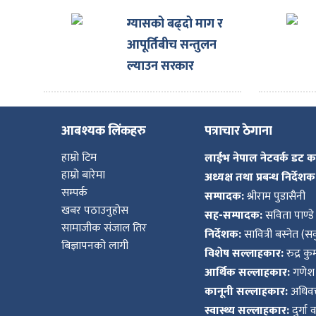
ग्यासको बढ्दो माग र
आपूर्तिबीच सन्तुलन
ल्याउन सरकार
प्रयासरतः उद्योगमन्त्री
आबश्यक लिंकहरु
पत्राचार ठेगाना
हाम्रो टिम
लाईभ नेपाल नेटवर्क डट 
हाम्रो बारेमा
अध्यक्ष तथा प्रबन्ध निर्देशक
सम्पर्क
सम्पादक:
श्रीराम पुडासैनी
खबर पठाउनुहोस
सह-सम्पादक:
सविता पाण्डे
सामाजीक संजाल तिर
निर्देशक:
सावित्री बस्नेत (सव
बिज्ञापनको लागी
विशेष सल्लाहकार:
रुद्र क
आर्थिक सल्लाहकार:
गणेश 
कानूनी सल्लाहकार:
अधिवक्
स्वास्थ्य सल्लाहकार:
दुर्गा 