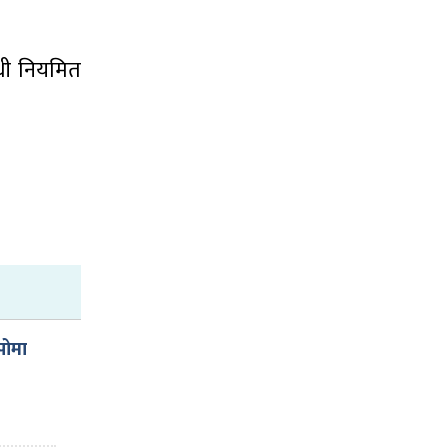
षधी नियमित
पोमा