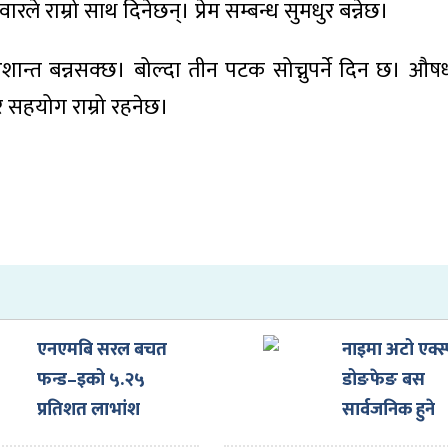
रले राम्रो साथ दिनेछन्। प्रेम सम्बन्ध सुमधुर बन्नेछ।
शान्त बन्नसक्छ। बोल्दा तीन पटक सोच्नुपर्ने दिन छ। औ
 सहयोग राम्रो रहनेछ।
एनएमबि सरल बचत
नाइमा अटो एक्स्
फन्ड–इको ५.२५
डोङफेङ बस
प्रतिशत लाभांश
सार्वजनिक हुने
घोषणा