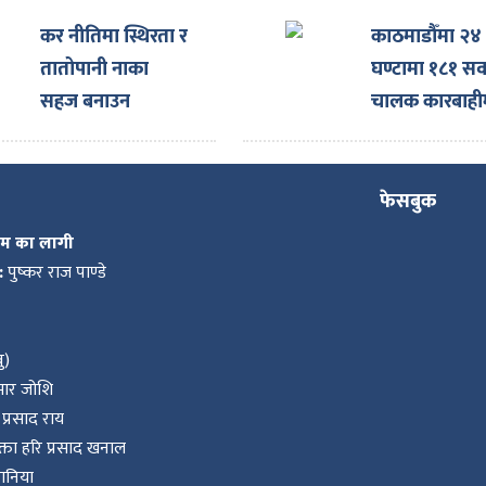
कर नीतिमा स्थिरता र
काठमाडौँमा २४
तातोपानी नाका
घण्टामा १८१ सव
सहज बनाउन
चालक कारबाही
नाइमाको माग,
एक्स्पोका लागि
ल्याइएका दर्जनौँ
फेसबुक
गाडी नाकामै रोकिए
कम का लागी
:
पुष्कर राज पाण्डे
ु)
ुमार जोशि
प्रसाद राय
ता हरि प्रसाद खनाल
वानिया