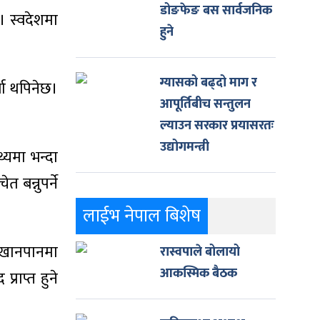
डोङफेङ बस सार्वजनिक
। स्वदेशमा
हुने
ग्यासको बढ्दो माग र
्जा थपिनेछ।
आपूर्तिबीच सन्तुलन
ल्याउन सरकार प्रयासरतः
उद्योगमन्त्री
थ्यमा भन्दा
 बन्नुपर्ने
लाईभ नेपाल बिशेष
। खानपानमा
रास्वपाले बोलायो
आकस्मिक बैठक
राप्त हुने