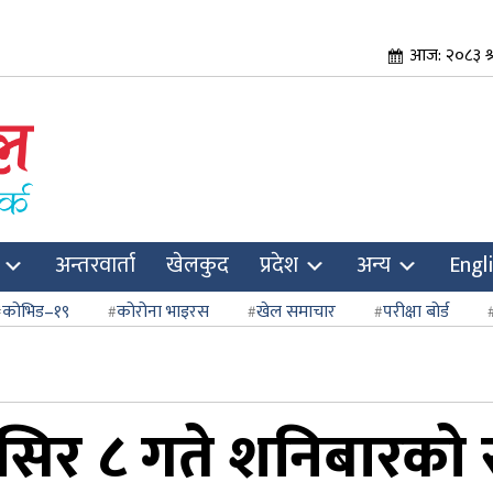
आज: २०८३ श्र
अन्तरवार्ता
खेलकुद
प्रदेश
अन्य
Engl
कोभिड–१९
कोरोना भाइरस
खेल समाचार
परीक्षा बोर्ड
सिर ८ गते शनिबारको