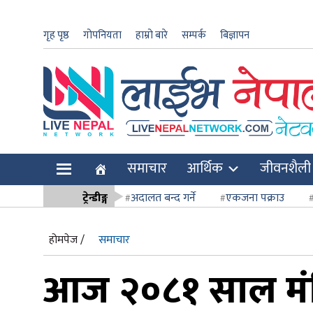
गृह पृष्ठ
गोपनियता
हाम्रो बारे
सम्पर्क
बिज्ञापन
ार
समाचार
आर्थिक
जीवनशैली
ि
ट्रेन्डीङ्ग
अदालत बन्द गर्ने
एकजना पक्राउ
सर्वोच्च अदाल
होमपेज /
समाचार
आज २०८१ साल मं