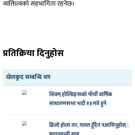
व्यक्तित्वको सहभागिता रहनेछ।
ा
प्रतिक्रिया दिनुहोस
खेलकुद सम्बन्धि थप
ी
ियो
शिवम् होल्डिङ्सको पाँचौँ वार्षिक
साधारणसभा भदौ १४गते हुने
 बिशेष
ढिलो होला तर, गलत हुँदैन नआत्तिनुहोस् :
प्रधानमन्त्री साह