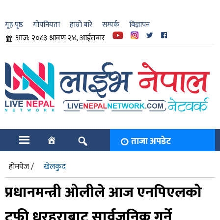
गृह पृष्ठ
गोपनियता
हाम्रो बारे
सम्पर्क
बिज्ञापन
आज: २०८३ श्रावण २४, आईतबार
ार
ि
ताजा अपडेट
होमपेज /
खेलकुद
प्रधानमन्त्री ओलीले आज एनपिएलको
ट्रफी धरहराबाट सार्वजनिक गर्ने