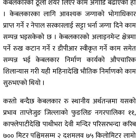
ित्य
केबलकारको ठूलो शेयर लिएर काम अगाडि बढाएको हो
। केबलकारका लागि आवश्यक जग्गाको भोगाधिकार
र
प्राप्त गर्ने र नेपाल सरकारलाई सट्टा भर्ना जग्गा दिने काम
सम्पन्न भइसकेको छ । केबलकारको अलाइनमेन्ट क्षेत्रमा
्रिका
पर्ने रुख कटान गर्ने र डीपीआर स्वीकृत गर्ने काम समेत
सम्पन्न भई केबलकार निर्माण कार्यको औपचारिक
शिलान्यास गरी यही महिनादेखि भौतिक निर्माणको काम
ाज
सुरुभएको थियो ।
कस्तो बन्दैछ केबलकार रु स्थानीय अर्थतन्त्रमा यसको
प्रभाव ताप्लेजुङ जिल्लाको फुङलिङ नगरपालिका ११,
काफ्लेपाटीदेखि पाथीभरा देवी मन्दिर परिसरभन्दा करिब
७०० मिटर पश्चिमसम्म २ दशमलव ७५ किलोमिटर लामो