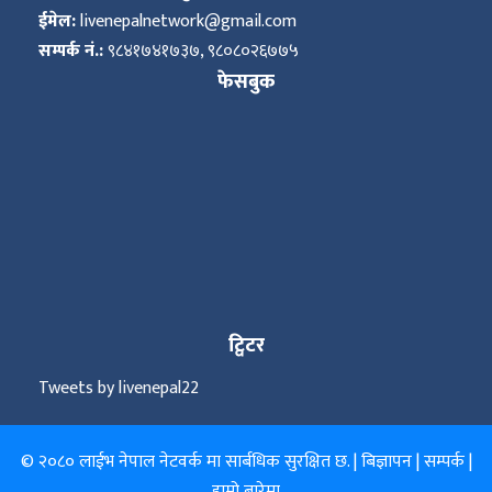
ईमेल:
livenepalnetwork@gmail.com
सम्पर्क नं.:
९८४१७४१७३७, ९८०८०२६७७५
फेसबुक
ट्विटर
Tweets by livenepal22
© २०८० लाईभ नेपाल नेटवर्क मा सार्बधिक सुरक्षित छ. |
बिज्ञापन
|
सम्पर्क
|
हाम्रो बारेमा