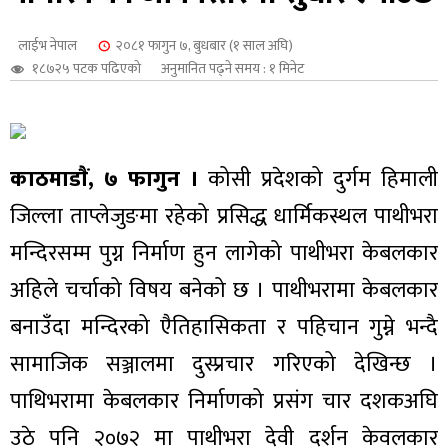
शुपालन
लाईभ नेपाल
२०८१ फागुन ७, बुधबार (१ साल अघि)
१८७२५ पटक पढिएको
अनुमानित पढ्ने समय : १ मिनेट
काठमाडाैं, ७ फागुन ।
कोसी प्रदेशको दुर्गम हिमाली
जिल्ला ताप्लेजुङमा रहेको प्रसिद्ध धार्मिकस्थल पाथीभरा
मन्दिरसम्म पुग्न निर्माण हुन लागेको पाथीभरा केबलकार
अहिले चर्चाको विषय बनेको छ । पाथीभरामा केबलकार
बनाउँदा मन्दिरको एैतिहासिकता र पहिचान गुम्ने भन्दै
जन
सामाजिक सञ्जालमा दुस्प्रचार गरिएको देखिन्छ ।
पाथिभरामा केबलकार निर्माणको प्रसंग चार दशकअघि
उठे पनि २०७२ मा पाथीभरा देवी दर्शन केवलकार