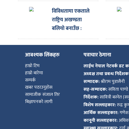
शिलान्यास
विविधतामा एकताले
राष्ट्रिय अखण्डता
बलियो बनाउँछ :
राष्ट्रपति
आबश्यक लिंकहरु
पत्राचार ठेगाना
हाम्रो टिम
लाईभ नेपाल नेटवर्क डट 
हाम्रो बारेमा
अध्यक्ष तथा प्रबन्ध निर्देशक
सम्पर्क
सम्पादक:
श्रीराम पुडासैनी
खबर पठाउनुहोस
सह-सम्पादक:
सविता पाण्डे
सामाजीक संजाल तिर
निर्देशक:
सावित्री बस्नेत (सव
बिज्ञापनको लागी
विशेष सल्लाहकार:
रुद्र क
आर्थिक सल्लाहकार:
गणेश 
कानूनी सल्लाहकार:
अधिवक्
स्वास्थ्य सल्लाहकार:
दुर्गा 