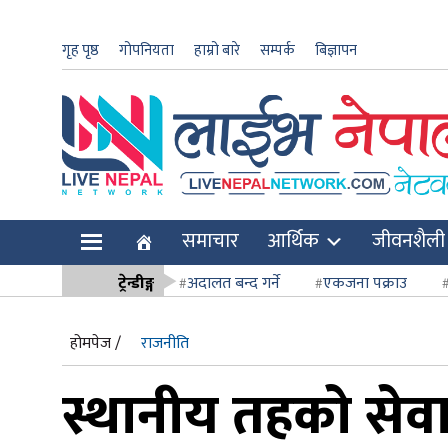
गृह पृष्ठ
गोपनियता
हाम्रो बारे
सम्पर्क
बिज्ञापन
ार
समाचार
आर्थिक
जीवनशैली
ि
ट्रेन्डीङ्ग
अदालत बन्द गर्ने
एकजना पक्राउ
सर्वोच्च अदाल
होमपेज /
राजनीति
स्थानीय तहको सेवा