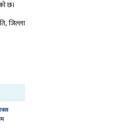
एको छ।
ति, जिल्ला
एक्स
ियम
कति