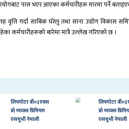
कसेवा आयोगबाट पास भएर आएका कर्मचारीहरू मारमा पर्ने बताइ
वृत्ति गर्दा साबिक घरेलु तथा साना उद्योग विकास समि
ा कर्मचारीहरूको बारेमा मात्रै उल्लेख गरिएको छ ।
लिपमोटर बी०३एक्स
लिपमोटर बी०३
प्रो म्याक्स प्रिमियम
प्रो म्याक्स प्रिम
एसयूभी नेपाली
एसयूभी नेपाली
बजारमा, मूल्य कति
बजारमा, मूल्य 