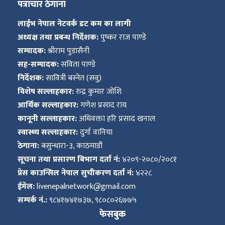
पत्राचार ठेगाना
लाईभ नेपाल नेटवर्क डट कम का लागी
अध्यक्ष तथा प्रबन्ध निर्देशक:
पुष्कर राज पाण्डे
सम्पादक:
श्रीराम पुडासैनी
सह-सम्पादक:
सविता पाण्डे
निर्देशक:
सावित्री बस्नेत (सवु)
विशेष सल्लाहकार:
रुद्र कुमार जोशि
आर्थिक सल्लाहकार:
गणेश प्रसाद राय
कानूनी सल्लाहकार:
अधिवक्ता हरि प्रसाद खनाल
स्वास्थ्य सल्लाहकार:
दुर्गा वानिया
ठेगाना:
बसुन्धारा-३, काठमाडौं
सूचना तथा प्रसारण बिभाग दर्ता नं:
४२०९-२०८०/२०८१
प्रेस काउन्सिल नेपाल सुचीकरण दर्ता नं:
४२२८
ईमेल:
livenepalnetwork@gmail.com
सम्पर्क नं.:
९८४१७४१७३७, ९८०८०२६७७५
फेसबुक