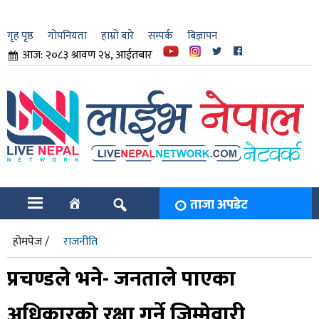
गृह पृष्ठ
गोपनियता
हाम्रो बारे
सम्पर्क
बिज्ञापन
आज: २०८३ श्रावण २४, आईतबार
ार
ि
ताजा अपडेट
होमपेज /
राजनीति
प्रचण्डले भने- जनताले पाएका
अधिकारको रक्षा गर्ने जिम्मेवारी